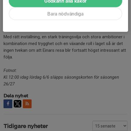
Godkänn alla kakor
Och om han själv får sätta rubriken på nästa säsong?
– “Junioren skjuter Nässjö till Elitserien”. En väldigt osannolik titel
Bara nödvändiga
då jag inte är nån stor målskytt, men hade ju varit otroligt häftigt
att få skjuta Nässjö till Elitserien.
Med rätt inställning, en stark träningsvilja och stora ambitioner i
kombination med trygghet och en växande roll i laget så är det
ingen tvekan om att Einars resa blir fortsatt högst intressant att
följa.
Fotnot:
Kl.12:00 idag lördag 6/6 släpps säsongskorten för säsongen
26/27
Dela nyhet
Tidigare nyheter