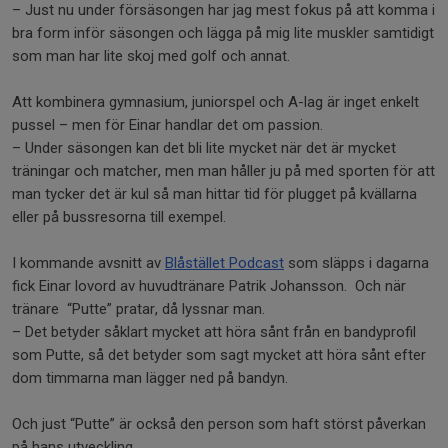
– Just nu under försäsongen har jag mest fokus på att komma i
bra form inför säsongen och lägga på mig lite muskler samtidigt
som man har lite skoj med golf och annat.
Att kombinera gymnasium, juniorspel och A-lag är inget enkelt
pussel – men för Einar handlar det om passion.
– Under säsongen kan det bli lite mycket när det är mycket
träningar och matcher, men man håller ju på med sporten för att
man tycker det är kul så man hittar tid för plugget på kvällarna
eller på bussresorna till exempel.
I kommande avsnitt av
Blåstället Podcast
som släpps i dagarna
fick Einar lovord av huvudtränare Patrik Johansson. Och när
tränare “Putte” pratar, då lyssnar man.
– Det betyder såklart mycket att höra sånt från en bandyprofil
som Putte, så det betyder som sagt mycket att höra sånt efter
dom timmarna man lägger ned på bandyn.
Och just “Putte” är också den person som haft störst påverkan
på hans utveckling.