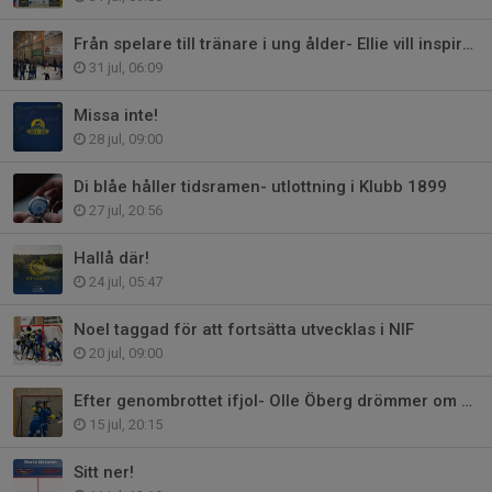
Från spelare till tränare i ung ålder- Ellie vill inspirera andra
31 jul, 06:09
Missa inte!
28 jul, 09:00
Di blåe håller tidsramen- utlottning i Klubb 1899
27 jul, 20:56
Hallå där!
24 jul, 05:47
Noel taggad för att fortsätta utvecklas i NIF
20 jul, 09:00
Efter genombrottet ifjol- Olle Öberg drömmer om kommande säsong
15 jul, 20:15
Sitt ner!