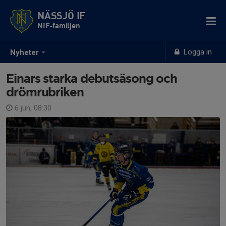
NÄSSJÖ IF
NIF-familjen
Logga in
Nyheter
Einars starka debutsäsong och
drömrubriken
6 jun, 08:30