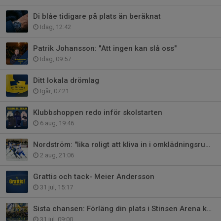
Di blåe tidigare på plats än beräknat
Idag, 12:42
Patrik Johansson: "Att ingen kan slå oss"
Idag, 09:57
Ditt lokala drömlag
Igår, 07:21
Klubbshoppen redo inför skolstarten
6 aug, 19:46
Nordström: "lika roligt att kliva in i omklädningsrummet varje gång"
2 aug, 21:06
Grattis och tack- Meier Andersson
31 jul, 15:17
Sista chansen: Förläng din plats i Stinsen Arena kommande säsong
31 jul, 09:00