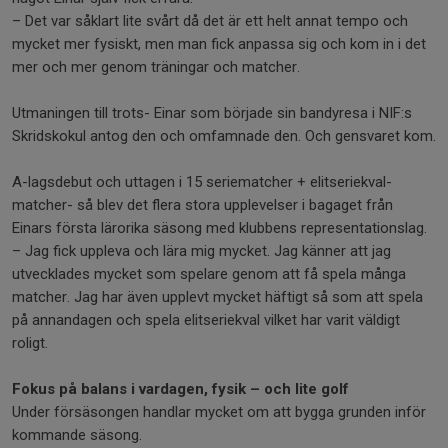
– Det var såklart lite svårt då det är ett helt annat tempo och
mycket mer fysiskt, men man fick anpassa sig och kom in i det
mer och mer genom träningar och matcher.
Utmaningen till trots- Einar som började sin bandyresa i NIF:s
Skridskokul antog den och omfamnade den. Och gensvaret kom.
A-lagsdebut och uttagen i 15 seriematcher + elitseriekval-
matcher- så blev det flera stora upplevelser i bagaget från
Einars första lärorika säsong med klubbens representationslag.
– Jag fick uppleva och lära mig mycket. Jag känner att jag
utvecklades mycket som spelare genom att få spela många
matcher. Jag har även upplevt mycket häftigt så som att spela
på annandagen och spela elitseriekval vilket har varit väldigt
roligt.
Fokus på balans i vardagen, fysik – och lite golf
Under försäsongen handlar mycket om att bygga grunden inför
kommande säsong.