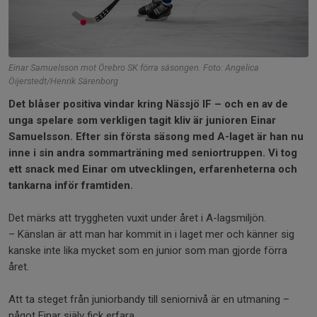
Einar Samuelsson mot Örebro SK förra säsongen. Foto: Angelica
Öijerstedt/Henrik Särenborg
Det blåser positiva vindar kring Nässjö IF – och en av de
unga spelare som verkligen tagit kliv är junioren Einar
Samuelsson. Efter sin första säsong med A-laget är han nu
inne i sin andra sommarträning med seniortruppen. Vi tog
ett snack med Einar om utvecklingen, erfarenheterna och
tankarna inför framtiden.
Det märks att tryggheten vuxit under året i A-lagsmiljön.
– Känslan är att man har kommit in i laget mer och känner sig
kanske inte lika mycket som en junior som man gjorde förra
året.
Att ta steget från juniorbandy till seniornivå är en utmaning –
något Einar själv fick erfara.