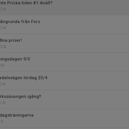
nte Pricka tiden #1 ikväll?
0
långrunda från Fors
0
fina priser!
0
ningsdagen 9/5
0
adalsvägen lördag 25/4
0
rkssäsongen igång!!
0
sdagsträningarna
2