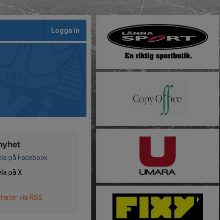
Logga in
nyhet
la på Facebook
la på X
heter via RSS