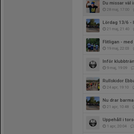
Du missar väl i
28 maj, 17:00
Lördag 13/6 - 
21 maj, 21:40
Flitligan - med 
19 maj, 22:03
Inför klubbträ
9 maj, 19:09
Rullskidor Ebb
24 apr, 19:10
Nu drar barma
21 apr, 10:48
Uppehåll i tor
1 apr, 20:04