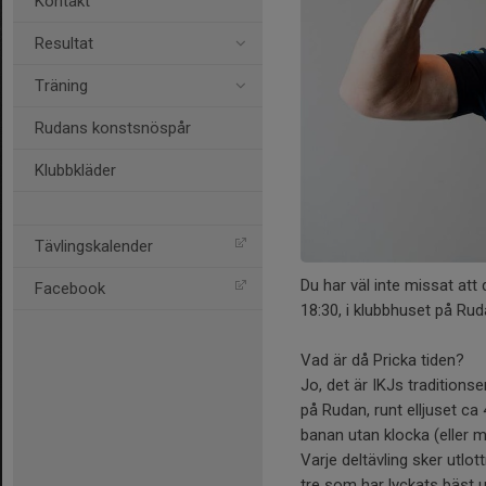
Kontakt
Resultat
Träning
Rudans konstsnöspår
Klubbkläder
Tävlingskalender
Du har väl inte missat att
Facebook
18:30, i klubbhuset på Ruda
Vad är då Pricka tiden?
Jo, det är IKJs traditionse
på Rudan, runt elljuset ca
banan utan klocka (eller m
Varje deltävling sker utlo
tre som har lyckats bäst u