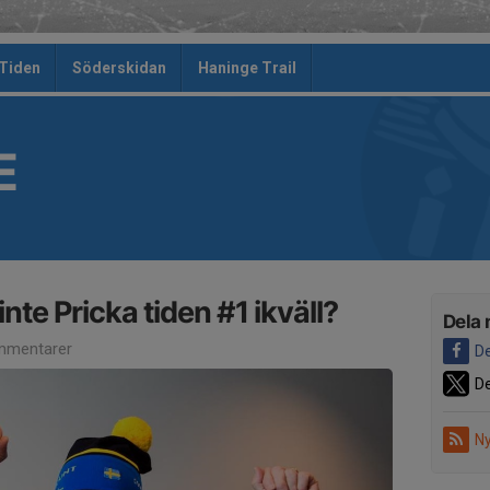
 Tiden
Söderskidan
Haninge Trail
E
inte Pricka tiden #1 ikväll?
Dela 
mmentarer
De
De
Ny