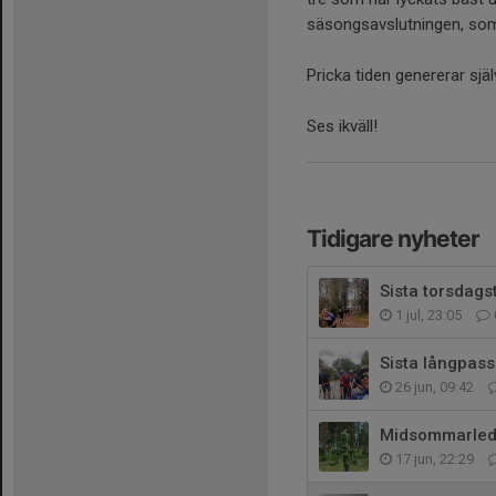
säsongsavslutningen, som 
Pricka tiden genererar själ
Ses ikväll!
Tidigare nyheter
Sista torsdag
1 jul, 23:05
Sista långpass
26 jun, 09:42
Midsommarled
17 jun, 22:29