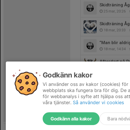
Skidträning Åg
25 mar, 20:26
Skidträning Åg
18 mar, 20:33
”Man blir aldr
18 mar, 14:34
Afterdart på R
12 mar, 21:20
Godkänn kakor
Torsdagsträni
Vi använder oss av kakor (cookies) för 
12 mar, 01:06
webbplats ska fungera bra för dig. De
för webbanalys i syfte att hjälpa oss at
våra tjänster.
Så använder vi cookies
Godkänn alla kakor
Bara nödv