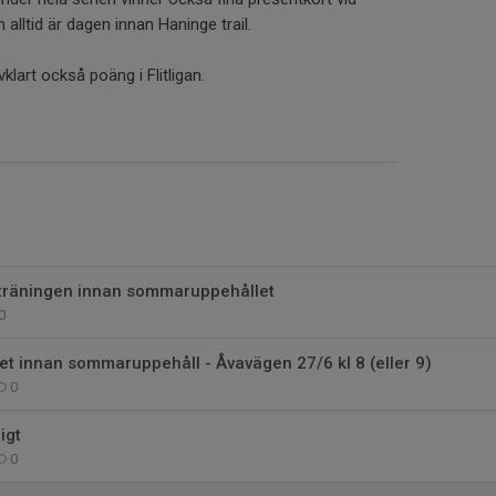
alltid är dagen innan Haninge trail.
vklart också poäng i Flitligan.
sträningen innan sommaruppehållet
0
et innan sommaruppehåll - Åvavägen 27/6 kl 8 (eller 9)
0
igt
0