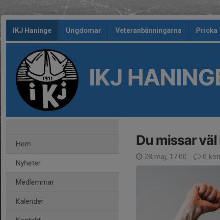
IKJ Haninge
Ungdomar
Veteranbänningarna
Pricka
IKJ HANING
Du missar väl 
Hem
28 maj, 17:00
0 ko
Nyheter
Medlemmar
Kalender