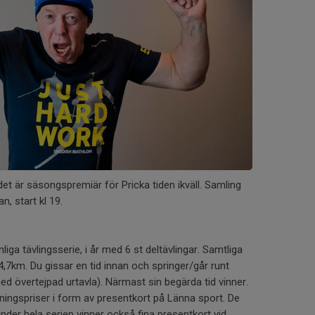
 det är säsongspremiär för Pricka tiden ikväll. Samling
n, start kl 19.
nliga tävlingsserie, i år med 6 st deltävlingar. Samtliga
 4,7km. Du gissar en tid innan och springer/går runt
ed övertejpad urtavla). Närmast sin begärda tid vinner.
ttningspriser i form av presentkort på Länna sport. De
nder hela serien vinner också fina presentkort vid