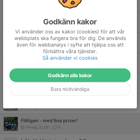
Tidigare nyheter
Sista torsdagsträningen innan sommaruppehållet
Godkänn kakor
1 jul, 23:05
0
Vi använder oss av kakor (cookies) för att vår
webbplats ska fungera bra för dig. De används
Sista långpasset innan sommaruppehåll - Åvavägen 27/6 kl 8 (eller 9)
även för webbanalys i syfte att hjälpa oss att
26 jun, 09:42
0
förbättra våra tjänster.
Så använder vi cookies
Midsommarledigt
17 jun, 22:29
0
Godkänn alla kakor
Du missar väl inte Pricka tiden #1 ikväll?
28 maj, 17:00
0
Bara nödvändiga
Lördag 13/6 - långrunda från Fors
21 maj, 21:40
0
Flitligan - med fina priser!
19 maj, 22:03
0