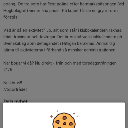
poäng. De tre som har flest poäng efter barmarkssäsongen (vid
Högbolägret) vinner fina priser. På köpet får de en grym form
förstås!
Vad är då en aktivitet? Jo, allt som står i klubbkalendern räknas,
både träningar och tävlingar. Det är också via klubbkalendern på
SvenskaLag som deltagandet i Flitligan beräknas. Anmäl dig
gärna till aktiviteterna i förhand så minskar administrationen.
När börjar vi då? Nu direkt - från och med torsdagsträningen
21/5.
Nu kör vi!!
//Sportrådet
Dela nyhet