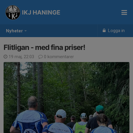
IKJ HANINGE
Logga in
Nyheter
Flitligan - med fina priser!
19 maj, 22:03
0 kommentarer