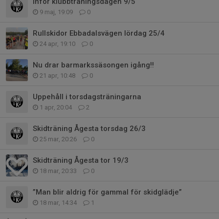
Inför klubbträningsdagen 9/5
9 maj, 19:09
0
Rullskidor Ebbadalsvägen lördag 25/4
24 apr, 19:10
0
Nu drar barmarkssäsongen igång!!
21 apr, 10:48
0
Uppehåll i torsdagsträningarna
1 apr, 20:04
2
Skidträning Ågesta torsdag 26/3
25 mar, 20:26
0
Skidträning Ågesta tor 19/3
18 mar, 20:33
0
”Man blir aldrig för gammal för skidglädje”
18 mar, 14:34
1