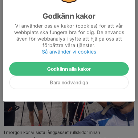
sommaruppehåll - Åvavägen 27/6 kl 8
(eller 9)
Godkänn kakor
26 jun, 09:42
0 kommentarer
Vi använder oss av kakor (cookies) för att vår
webbplats ska fungera bra för dig. De används
även för webbanalys i syfte att hjälpa oss att
förbättra våra tjänster.
Så använder vi cookies
Godkänn alla kakor
Bara nödvändiga
I morgon kör vi sista långpasset rullskidor innan