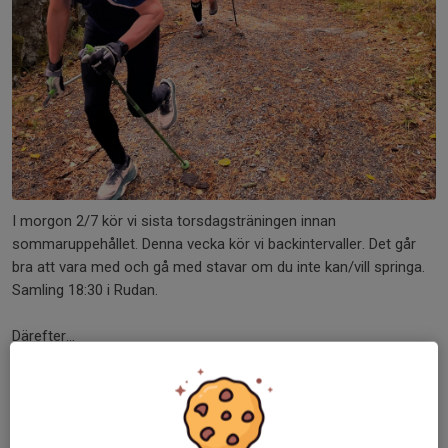
I morgon 2/7 kör vi sista torsdagsträningen innan
sommaruppehållet. Denna vecka kör vi backintervaller. Det går
bra att vara med och gå med stavar om du inte kan/vill springa.
Samling 18:30 i Rudan.
Därefter...
Läs mer
Sista långpasset innan