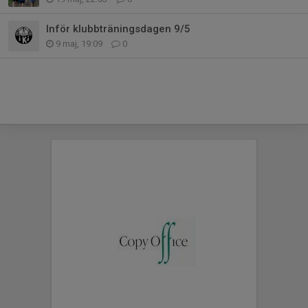
Inför klubbträningsdagen 9/5
9 maj, 19:09
0