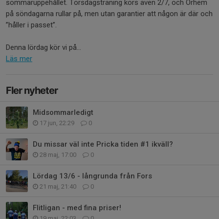
sommaruppehållet. Torsdagsträning körs även 2/7, och Orhem
på söndagarna rullar på, men utan garantier att någon är där och
”håller i passet”.
Denna lördag kör vi på...
Läs mer
Fler nyheter
Midsommarledigt
17 jun, 22:29
0
Du missar väl inte Pricka tiden #1 ikväll?
28 maj, 17:00
0
Lördag 13/6 - långrunda från Fors
21 maj, 21:40
0
Flitligan - med fina priser!
19 maj, 22:03
0