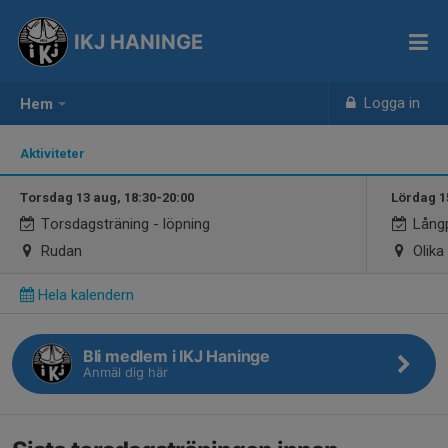
IKJ HANINGE
Logga in
Hem
Aktiviteter
Torsdag 13 aug, 18:30-20:00
Lördag 1
Torsdagsträning - löpning
Långp
Rudan
Olika 
Hela kalendern
Bli medlem i IKJ Haninge
Anmäl dig här