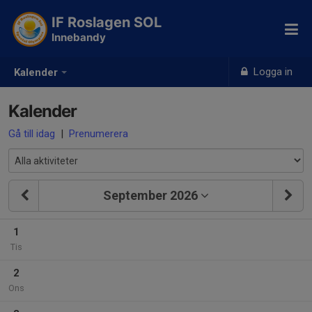
IF Roslagen SOL
Innebandy
Logga in
Kalender
Kalender
Gå till idag
|
Prenumerera
September 2026
1
Tis
2
Ons