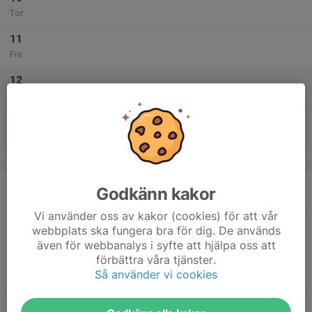
Tor
11
Fre
12
Lör
13
Sön
v.38
14
Godkänn kakor
Mån
Vi använder oss av kakor (cookies) för att vår
15
webbplats ska fungera bra för dig. De används
Tis
även för webbanalys i syfte att hjälpa oss att
förbättra våra tjänster.
16
Så använder vi cookies
Ons
17