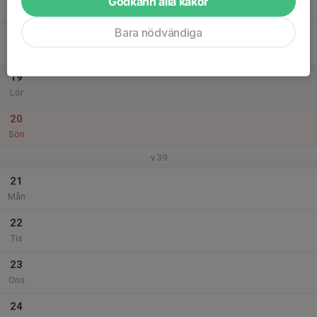
Godkänn alla kakor
Tor
Bara nödvändiga
18
Fre
19
Lör
20
Sön
v.39
21
Mån
22
Tis
23
Ons
24