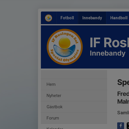
Fotboll
Innebandy
Handboll
IF Ro
Innebandy
Spe
Hem
Fred
Nyheter
Mal
Gästbok
Saml
Forum