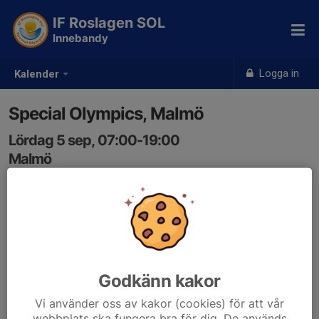
IF Roslagen SOL
Innebandy
Logga in
Kalender
Special Olympics, Malmö
Lördag 5 sep, 07:00-19:00
Malmö
Samling: 07:00
Godkänn kakor
Vi använder oss av kakor (cookies) för att vår
webbplats ska fungera bra för dig. De används