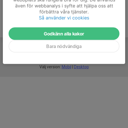
även för webbanalys i syfte att hjälpa oss att
förbättra våra tjänster.
Så använder vi cookies
Godkänn alla kakor
Bara nödvändiga
För
smarta
idrottsföreningar
Välj version:
Mobil
|
Desktop