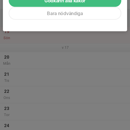
Godkänn alla kakor
Fre
Bara nödvändiga
18
Lör
19
Sön
v.17
20
Mån
21
Tis
22
Ons
23
Tor
24