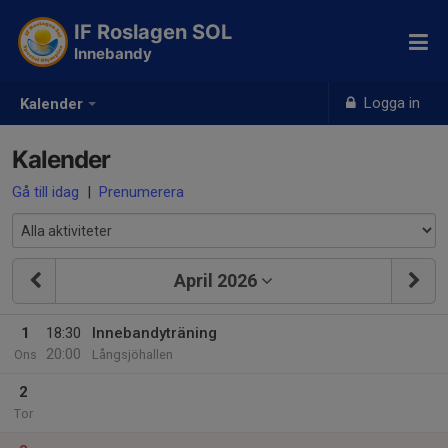
IF Roslagen SOL
Innebandy
Logga in
Kalender
Kalender
Gå till idag
|
Prenumerera
April 2026
1
18:30
Innebandyträning
20:00
Ons
Långsjöhallen
2
Tor