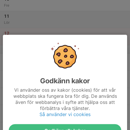
Fre
11
Lör
12
Sön
v.16
13
Mån
14
Godkänn kakor
Tis
Vi använder oss av kakor (cookies) för att vår
15
webbplats ska fungera bra för dig. De används
Ons
även för webbanalys i syfte att hjälpa oss att
förbättra våra tjänster.
16
Så använder vi cookies
Tor
17