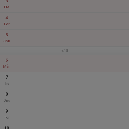
3
Fre
4
Lör
5
Sön
v.15
6
Mån
7
Tis
8
Ons
9
Tor
10