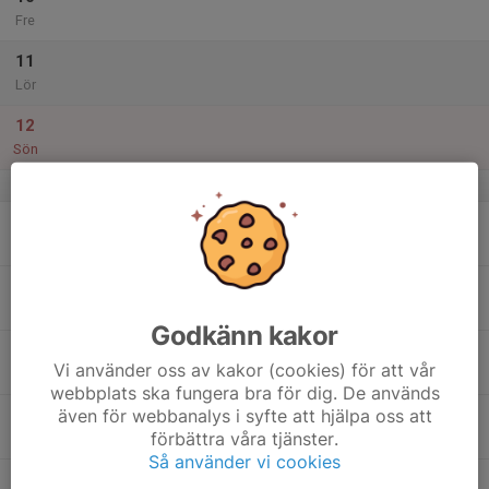
Fre
11
Lör
12
Sön
v.29
13
Mån
14
Tis
Godkänn kakor
15
Vi använder oss av kakor (cookies) för att vår
Ons
webbplats ska fungera bra för dig. De används
även för webbanalys i syfte att hjälpa oss att
16
förbättra våra tjänster.
Tor
Så använder vi cookies
17