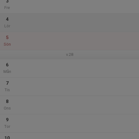
3
Fre
4
Lör
5
Sön
v.28
6
Mån
7
Tis
8
Ons
9
Tor
10