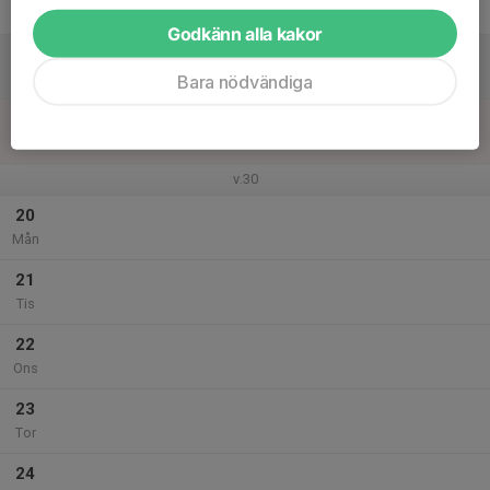
Fre
Godkänn alla kakor
18
Lör
Bara nödvändiga
19
Sön
v.30
20
Mån
21
Tis
22
Ons
23
Tor
24