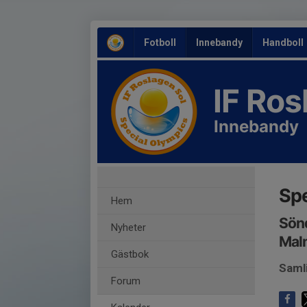
Fotboll
Innebandy
Handboll
IF Ro
Innebandy
Spe
Hem
Sönd
Nyheter
Mal
Gästbok
Saml
Forum