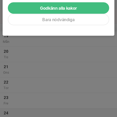
Lör
Godkänn alla kakor
18
Sön
Bara nödvändiga
v.43
19
Mån
20
Tis
21
Ons
22
Tor
23
Fre
24