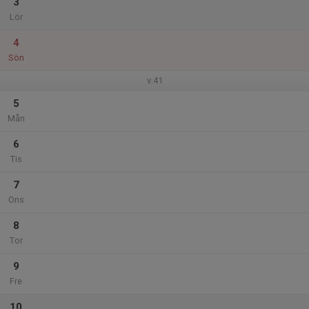
3
Lör
4
Sön
v.41
5
Mån
6
Tis
7
Ons
8
Tor
9
Fre
10