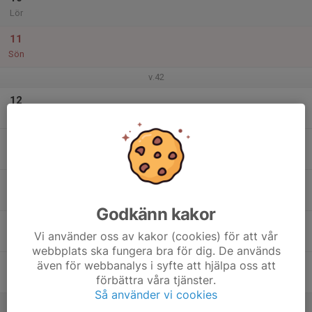
Lör
11
Sön
v.42
12
Mån
13
Tis
14
Ons
Godkänn kakor
15
Vi använder oss av kakor (cookies) för att vår
Tor
webbplats ska fungera bra för dig. De används
även för webbanalys i syfte att hjälpa oss att
16
förbättra våra tjänster.
Fre
Så använder vi cookies
17