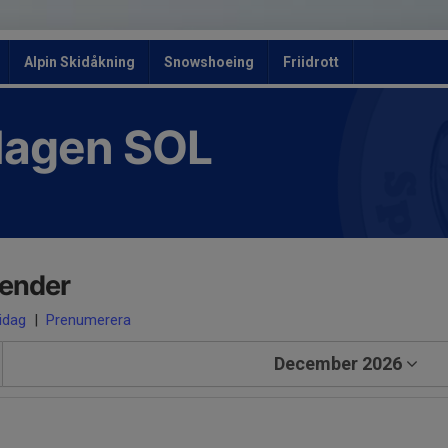
Alpin Skidåkning
Snowshoeing
Friidrott
slagen SOL
lender
 idag
|
Prenumerera
December 2026