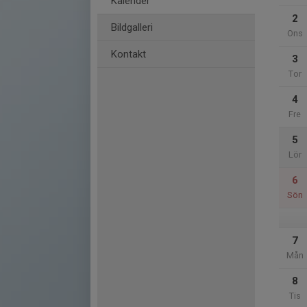
Kalender
2
Bildgalleri
Ons
Kontakt
3
Tor
4
Fre
5
Lör
6
Sön
7
Mån
8
Tis