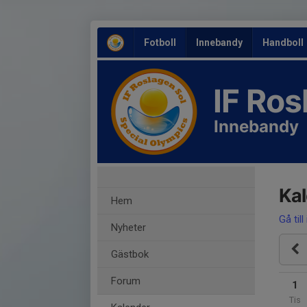
Fotboll
Innebandy
Handboll
IF Ro
Innebandy
Ka
Hem
Gå till
Nyheter
Gästbok
Forum
1
Tis