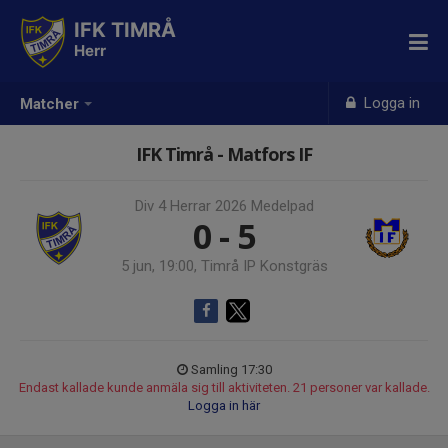
IFK TIMRÅ
Herr
Logga in
Matcher
IFK Timrå - Matfors IF
Div 4 Herrar 2026 Medelpad
0 - 5
5 jun, 19:00, Timrå IP Konstgräs
Samling 17:30
Endast kallade kunde anmäla sig till aktiviteten. 21 personer var kallade.
Logga in här