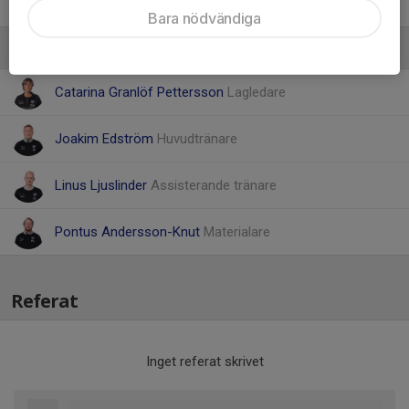
Tommy Isberg
Bara nödvändiga
Ledare
Catarina Granlöf Pettersson
Lagledare
Joakim Edström
Huvudtränare
Linus Ljuslinder
Assisterande tränare
Pontus Andersson-Knut
Materialare
Referat
Inget referat skrivet