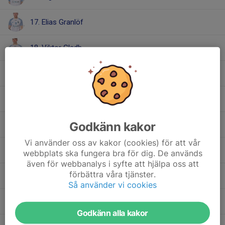
17. Elias Granlöf
18. Viktor Gladh
22. Ujwol Khatri
25. August Borling
Godkänn kakor
26. Milan Hellborg
Vi använder oss av kakor (cookies) för att vår
28. Mahdi Hassani
webbplats ska fungera bra för dig. De används
även för webbanalys i syfte att hjälpa oss att
förbättra våra tjänster.
29. Hampus Nordlund
Så använder vi cookies
98. Thawa Singkok
Godkänn alla kakor