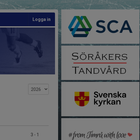
Logga in
3
-
1