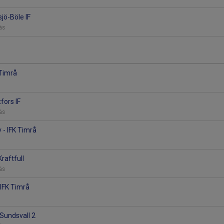
sjö-Böle IF
räs
 Timrå
fors IF
räs
v - IFK Timrå
Kraftfull
räs
 IFK Timrå
 Sundsvall 2