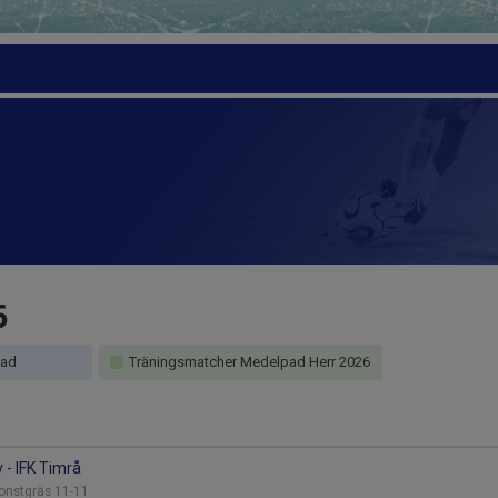
6
pad
Träningsmatcher Medelpad Herr 2026
v - IFK Timrå
Konstgräs 11-11