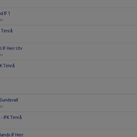
d IF 1
räs
K Timrå
ö IF Herr Utv
räs
IFK Timrå
 Sundsvall
räs
 - IFK Timrå
lands IF Herr