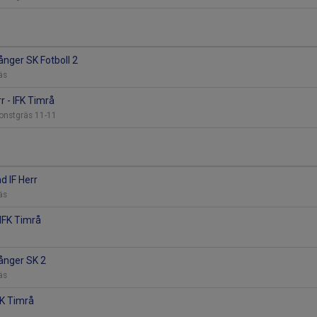
ånger SK Fotboll 2
räs
r - IFK Timrå
Konstgräs 11-11
d IF Herr
räs
IFK Timrå
långer SK 2
räs
IFK Timrå