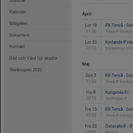
Statistik
Kalender
April
Bildgalleri
Lör 18
IFK Timrå - Sel
11:00
Timrå IP Konstg
Dokument
Lör 25
Kovlands IF Her
Kontakt
16:00
Baldershovs IP 
Råd och Vård för skador
Maj
Skinkcupen 2022
Sön 3
IFK Timrå - Sun
11:00
Timrå IP Konstg
Fre 8
Kungsnäs FC - 
20:15
Västhagen IP
Fre 15
IFK Timrå - Se
19:00
Timrå IP Konstg
Fre 22
Östavalls IF - 
19:00
Ånge IP