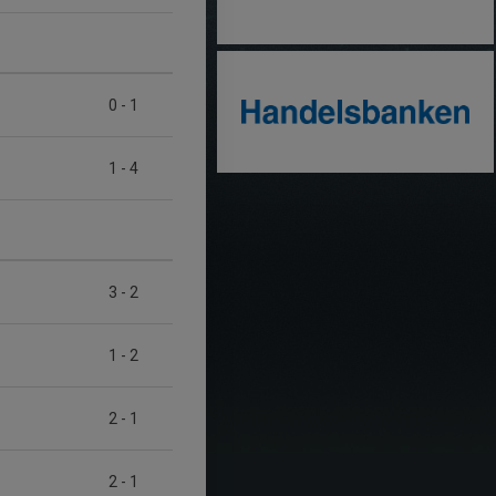
0
-
1
1
-
4
3
-
2
1
-
2
2
-
1
2
-
1