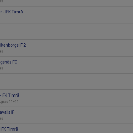
räs
r - IFK Timrå
bikenborgs IF 2
räs
ngsnäs FC
räs
- IFK Timrå
stgräs 11v11
avalls IF
räs
- IFK Timrå