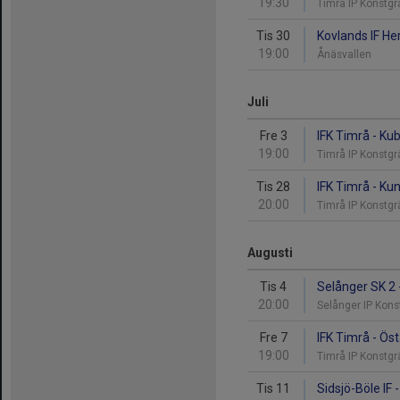
19:30
Timrå IP Konstg
Tis 30
Kovlands IF Her
19:00
Ånäsvallen
Juli
Fre 3
IFK Timrå - Ku
19:00
Timrå IP Konstg
Tis 28
IFK Timrå - Ku
20:00
Timrå IP Konstg
Augusti
Tis 4
Selånger SK 2 
20:00
Selånger IP Kon
Fre 7
IFK Timrå - Öst
19:00
Timrå IP Konstg
Tis 11
Sidsjö-Böle IF 