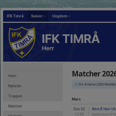
IFK Timrå
Senior
Ungdom
IFK TIMRÅ
Herr
Matcher 202
Hem
Div 4 Herrar 2026 Medel
Nyheter
Truppen
Mars
Matcher
Sön 22
Alnö IF Herr Ut
12:00
Baldershovs IP 