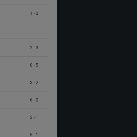
1
-
0
2
-
3
0
-
5
3
-
2
6
-
0
3
-
1
5
-
1