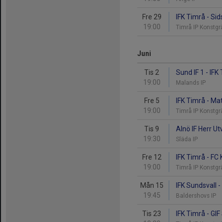
Fre 29
IFK Timrå - Sid
19:00
Timrå IP Konstg
Juni
Tis 2
Sund IF 1 - IFK
19:00
Malands IP
Fre 5
IFK Timrå - Mat
19:00
Timrå IP Konstg
Tis 9
Alnö IF Herr Ut
19:30
Släda IP
Fre 12
IFK Timrå - FC 
19:00
Timrå IP Konstg
Mån 15
IFK Sundsvall -
19:45
Baldershovs IP
Tis 23
IFK Timrå - GIF