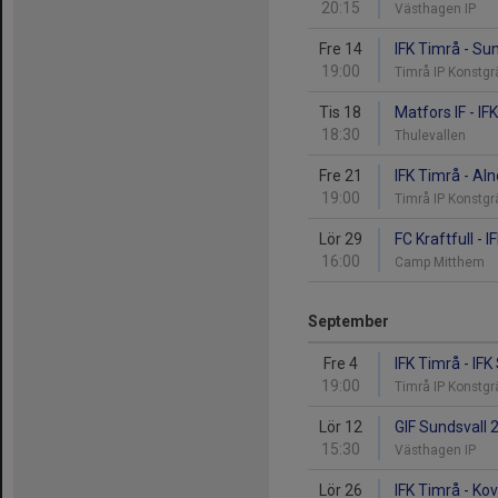
20:15
Västhagen IP
Fre 14
IFK Timrå - Sun
19:00
Timrå IP Konstg
Tis 18
Matfors IF - IF
18:30
Thulevallen
Fre 21
IFK Timrå - Aln
19:00
Timrå IP Konstg
Lör 29
FC Kraftfull - 
16:00
Camp Mitthem
September
Fre 4
IFK Timrå - IFK
19:00
Timrå IP Konstg
Lör 12
GIF Sundsvall 2
15:30
Västhagen IP
Lör 26
IFK Timrå - Kov