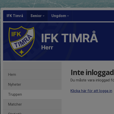
IFK Timrå
Senior
Ungdom
IFK TIMRÅ
Herr
Inte inloggad
Hem
Du måste vara inloggad fö
Nyheter
Klicka här för att logga in
Truppen
Matcher