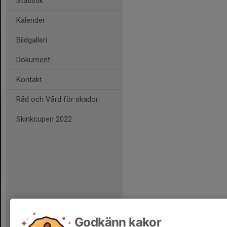
Statistik
Kalender
Bildgalleri
Dokument
Kontakt
Råd och Vård för skador
Skinkcupen 2022
Godkänn kakor