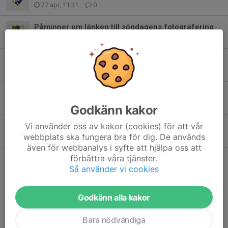
27 apr, 11:31
0
Påminner om länken till söndagens fotografering
23 apr, 16:15
0
Fotbollsskolan 2026 är nu fullsatt
21 apr, 14:08
2
Fotoschema 26 april
21 apr, 11:40
4
Godkänn kakor
Vi använder oss av kakor (cookies) för att vår
Fotbollslördag
webbplats ska fungera bra för dig. De används
15 apr, 22:09
2
även för webbanalys i syfte att hjälpa oss att
förbättra våra tjänster.
Kommande matcher
Så använder vi cookies
Fre 7/8
Herr
–
Östavalls IF
Godkänn alla kakor
19:00
Timrå IP Konstgräs
Lör 8/8
Kubikenborgs IF 2017 Svart
–
Pojkar 2017 Vit
Bara nödvändiga
09:00
Fagerviksfältet