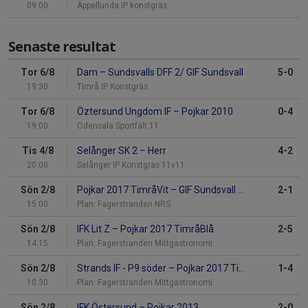
09:00
Äppellunda IP konstgräs
Senaste resultat
Tor 6/8
Dam
–
Sundsvalls DFF 2/ GIF Sundsvall
5-0
19:30
Timrå IP Konstgräs
Tor 6/8
Öztersund Ungdom IF
–
Pojkar 2010
0-4
19:00
Odensala Sportfält 11
Tis 4/8
Selånger SK 2
–
Herr
4-2
20:00
Selånger IP Konstgräs 11v11
Sön 2/8
Pojkar 2017 TimråVit
–
GIF Sundsvall GUL
2-1
15:00
Plan: Fagerstranden NRS
Sön 2/8
IFK Lit Z
–
Pojkar 2017 TimråBlå
2-5
14:15
Plan: Fagerstranden Mittgastronomi
Sön 2/8
Strands IF - P9 söder
–
Pojkar 2017 TimråVit
1-4
10:30
Plan: Fagerstranden Mittgastronomi
Sön 2/8
IFK Östersund
–
Pojkar 2013
2-0