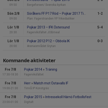
09:50
Bergeforsen/ Svenska kyrkan
Sön 2/8
Söråkers FF P17 Röd
–
Pojkar 2017 TimråBlå
1-2
09:00
Plan: Fagerstranden YP Yrkesbutiker
Lör 1/8
Pojkar 2013
–
IFK Östersund
5-4
20:30
Fagerviksfältet JOBmeal
Lör 1/8
Pojkar 2012 P12
–
Obbola IK
0-3
20:00
Arenaområdet Grytan
Kommande aktiviteter
Fre 7/8
Pojkar 2014
»
Träning
17:30-18:30
Fagerviksfältet
Fre 7/8
Herr
»
Match mot Östavalls IF
19:00-21:00
Timrå IP Konstgräs
Fre 7/8
Pojkar 2015
»
Intressekoll Härnö Fotbollsfest
23:00-01:00
Digitalt