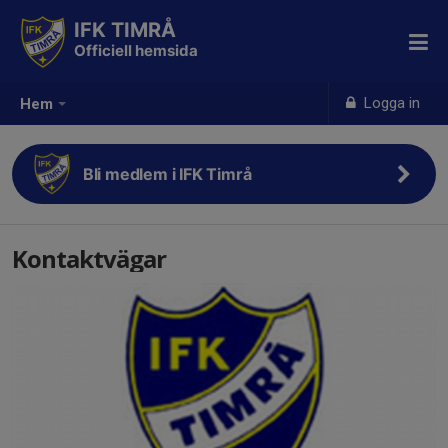
IFK TIMRÅ
Officiell hemsida
Logga in
Hem
Bli medlem i IFK Timrå
Kontaktvägar