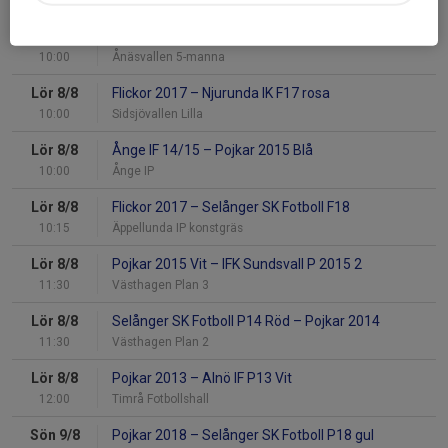
Lör 8/8
Pojkar 2017 Blå
–
GIF Sundsvall P9 vit
10:00
Ånäsvallen 5-manna
Lör 8/8
Flickor 2017
–
Njurunda IK F17 rosa
10:00
Sidsjövallen Lilla
Lör 8/8
Ånge IF 14/15
–
Pojkar 2015 Blå
10:00
Ånge IP
Lör 8/8
Flickor 2017
–
Selånger SK Fotboll F18
10:15
Äppellunda IP konstgräs
Lör 8/8
Pojkar 2015 Vit
–
IFK Sundsvall P 2015 2
11:30
Västhagen Plan 3
Lör 8/8
Selånger SK Fotboll P14 Röd
–
Pojkar 2014
11:30
Västhagen Plan 2
Lör 8/8
Pojkar 2013
–
Alnö IF P13 Vit
12:00
Timrå Fotbollshall
Sön 9/8
Pojkar 2018
–
Selånger SK Fotboll P18 gul