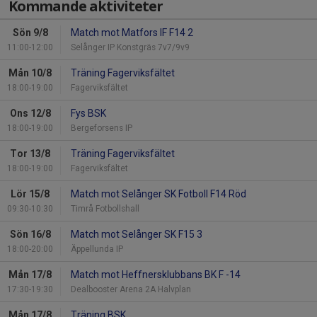
Kommande aktiviteter
Sön 9/8
Match mot Matfors IF F14 2
11:00-12:00
Selånger IP Konstgräs 7v7/9v9
Mån 10/8
Träning Fagerviksfältet
18:00-19:00
Fagerviksfältet
Ons 12/8
Fys BSK
18:00-19:00
Bergeforsens IP
Tor 13/8
Träning Fagerviksfältet
18:00-19:00
Fagerviksfältet
Lör 15/8
Match mot Selånger SK Fotboll F14 Röd
09:30-10:30
Timrå Fotbollshall
Sön 16/8
Match mot Selånger SK F15 3
18:00-20:00
Äppellunda IP
Mån 17/8
Match mot Heffnersklubbans BK F -14
17:30-19:30
Dealbooster Arena 2A Halvplan
Mån 17/8
Träning BSK