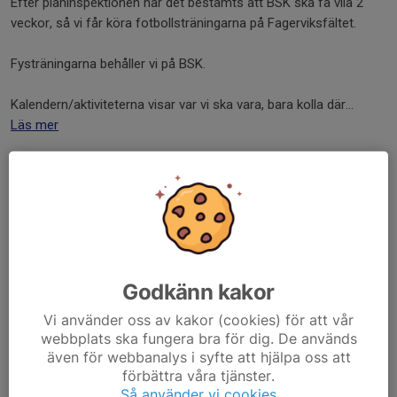
Efter planinspektionen har det bestämts att BSK ska få vila 2
veckor, så vi får köra fotbollsträningarna på Fagerviksfältet.
Fysträningarna behåller vi på BSK.
Kalendern/aktiviteterna visar var vi ska vara, bara kolla där...
Läs mer
Inställd träning 3/8
3 aug, 10:01
0 kommentarer
Hej!
Föreningen eller kommunen har ställt in alla träningar idag 3/8
Godkänn kakor
för planinspektioner.
Vi använder oss av kakor (cookies) för att vår
webbplats ska fungera bra för dig. De används
Vi ses onsdag 5/8.
även för webbanalys i syfte att hjälpa oss att
förbättra våra tjänster.
mvh Kenneth
Så använder vi cookies