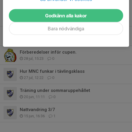
Läs mer
Godkänn alla kakor
Fler nyheter
Bara nödvändiga
Information MNC Stora Arenaskolan
30 jul, 17:41
2
Förberedelser inför cupen.
28 jul, 15:23
0
Hur MNC funkar i tävlingsklass
27 jul, 12:22
0
Träning under sommaruppehållet
20 jun, 11:11
0
Nattvandring 3/7
15 jun, 16:36
1