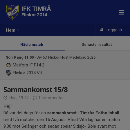
IFK TIMRÅ
Flickor 2014
Logga in
Hem
Nästa match
Senaste resultat
Sön 9 aug 11:00
- Div 5D Flickor Höst Medelpad 2026
Matfors IF F14 2
Flickor 2014
Vit
Sammankomst 15/8
Idag, 19:42
1 kommentar
Hej!
Då var det dags för en
sammankomst
i
Timrås Fotbollshall
med två matcher den 15 Augusti. Vårat Vita lag har en match
9.30 mot Selånger och sedan spelar Sidsjö- Böle svart mot