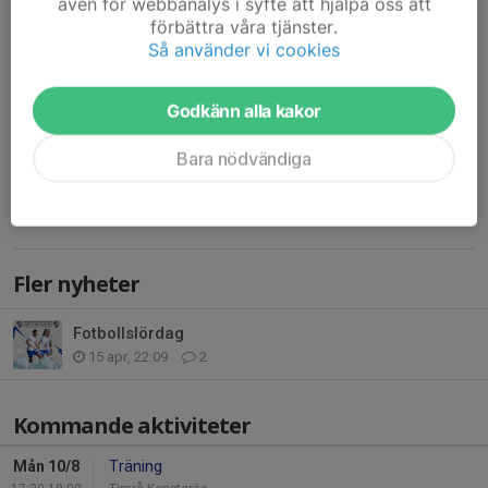
även för webbanalys i syfte att hjälpa oss att
Idag är det dags för sista matchen innan sommaruppehållet, där
förbättra våra tjänster.
vi tar emot Selånger SK dam på konstgräset.
Så använder vi cookies
En spännande derbymatch mot serietvåan. Kom och stötta oss
från läktaren. Vi ses där!
Godkänn alla kakor
Entré:
Bara nödvändiga
Vuxen: 60 kr
Pensionär...
Läs mer
Fler nyheter
Fotbollslördag
15 apr, 22:09
2
Kommande aktiviteter
Mån 10/8
Träning