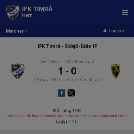
IFK TIMRÅ
Herr
Logga in
Matcher
IFK Timrå - Sidsjö-Böle IF
Div 4 Herrar 2026 Medelpad
1 - 0
29 maj, 19:00, Timrå IP Konstgräs
Samling 17:30
Endast kallade kunde anmäla sig till aktiviteten. 23 personer var kallade.
Logga in här