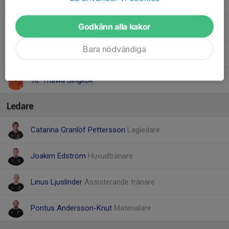
26. Milan Hellborg
Godkänn alla kakor
28. Mahdi Hassani
Bara nödvändiga
29. Hampus Nordlund
98. Thawa Singkok
Ledare
Catarina Granlöf Pettersson
Lagledare
Joakim Edström
Huvudtränare
Linus Ljuslinder
Assisterande tränare
Pontus Andersson-Knut
Materialare