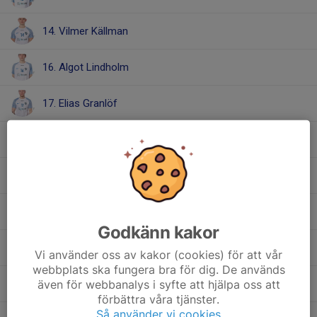
14. Vilmer Källman
16. Algot Lindholm
17. Elias Granlöf
18. Viktor Gladh
20. Gabriel Söderberg
21. Viggo Rolandsen
Godkänn kakor
24. Stefan Grönlund
Vi använder oss av kakor (cookies) för att vår
webbplats ska fungera bra för dig. De används
även för webbanalys i syfte att hjälpa oss att
25. August Borling
förbättra våra tjänster.
Så använder vi cookies