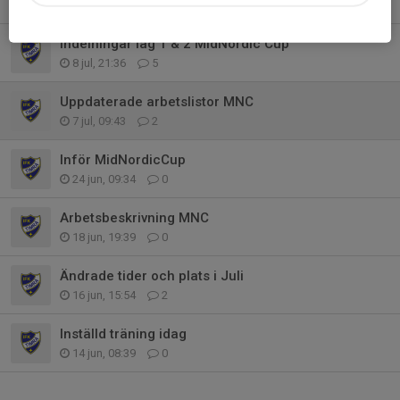
12 jul, 12:07
0
Indelningar lag 1 & 2 MidNordic Cup
8 jul, 21:36
5
Uppdaterade arbetslistor MNC
7 jul, 09:43
2
Inför MidNordicCup
24 jun, 09:34
0
Arbetsbeskrivning MNC
18 jun, 19:39
0
Ändrade tider och plats i Juli
16 jun, 15:54
2
Inställd träning idag
14 jun, 08:39
0