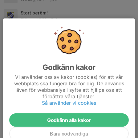
Stort beröm!
2 aug, 18:05
0
Matbiljetter
31 jul, 12:16
0
Ändring Plan och domar-vakt bsk!!!
31 jul, 09:16
4
Godkänn kakor
Mat och fikabiljetter
Vi använder oss av kakor (cookies) för att vår
29 jul, 20:05
0
webbplats ska fungera bra för dig. De används
även för webbanalys i syfte att hjälpa oss att
Samling på fagerstranden
förbättra våra tjänster.
28 jul, 09:23
0
Så använder vi cookies
Matbiljetter MNC
Godkänn alla kakor
28 jul, 08:02
0
Viktig information gällande arbetspassen på Mid Nordic Cup
Bara nödvändiga