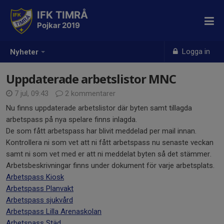
IFK TIMRÅ
Pojkar 2019
Logga in
Nyheter
Uppdaterade arbetslistor MNC
7 jul, 09:43
2 kommentarer
Nu finns uppdaterade arbetslistor där byten samt tillagda
arbetspass på nya spelare finns inlagda.
De som fått arbetspass har blivit meddelad per mail innan.
Kontrollera ni som vet att ni fått arbetspass nu senaste veckan
samt ni som vet med er att ni meddelat byten så det stämmer.
Arbetsbeskrivningar finns under dokument för varje arbetsplats.
Arbetspass Kiosk
Arbetspass Planvakt
Arbetspass sjukvård
Arbetspass Lilla Arenaskolan
Arbetspass Städ