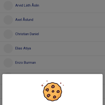
Arvid Läth Åslin
Axel Åslund
Christian Daniel
Elias Atiya
Enzo Burman
Finn Nordmark
Folke Åström