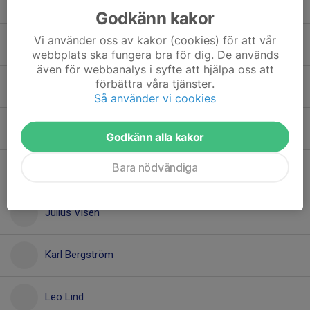
Frank Sahlberg
Godkänn kakor
Vi använder oss av kakor (cookies) för att vår
Frans Olsson
webbplats ska fungera bra för dig. De används
även för webbanalys i syfte att hjälpa oss att
förbättra våra tjänster.
Hampus Karlsson
Så använder vi cookies
Harry Brännmark
Godkänn alla kakor
Bara nödvändiga
Jacob Nordin
Julius Visén
Karl Bergström
Leo Lind