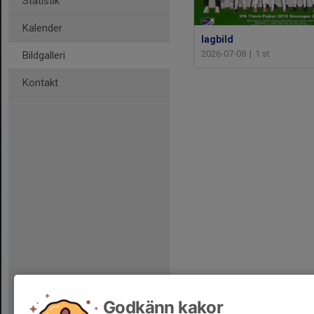
Statistik
Kalender
lagbild
2026-07-08
|
1 st
Bildgalleri
Kontakt
Godkänn kakor