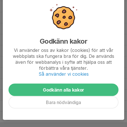
Frank Sahlberg
4
0
0
0
0
Folke Åström
4
0
0
0
0
Finn Nordmark
4
0
0
0
0
Godkänn kakor
Enzo Burman
4
0
0
0
0
Vi använder oss av kakor (cookies) för att vår
Elias Atiya
4
0
0
0
0
webbplats ska fungera bra för dig. De används
även för webbanalys i syfte att hjälpa oss att
Christian Daniel
4
0
0
0
0
förbättra våra tjänster.
Axel Åslund
4
0
0
0
0
Så använder vi cookies
Arvid Läth Åslin
4
0
0
0
0
Godkänn alla kakor
Alve Andersson
4
0
0
0
0
Bara nödvändiga
Algot Åhlund Tordhall
4
0
0
0
0
Alfons Claesson
4
0
0
0
0