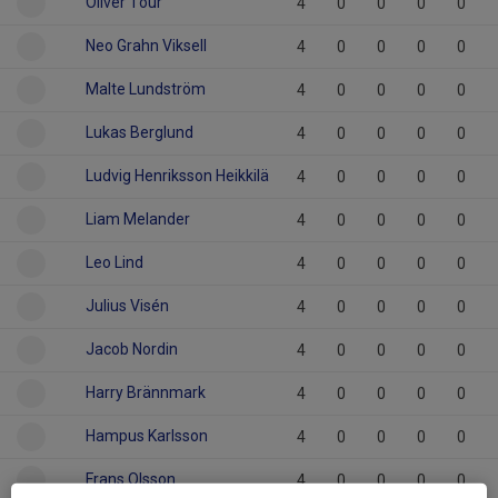
Oliver Tour
4
0
0
0
0
Neo Grahn Viksell
4
0
0
0
0
Malte Lundström
4
0
0
0
0
Lukas Berglund
4
0
0
0
0
Ludvig Henriksson Heikkilä
4
0
0
0
0
Liam Melander
4
0
0
0
0
Leo Lind
4
0
0
0
0
Julius Visén
4
0
0
0
0
Jacob Nordin
4
0
0
0
0
Harry Brännmark
4
0
0
0
0
Hampus Karlsson
4
0
0
0
0
Frans Olsson
4
0
0
0
0