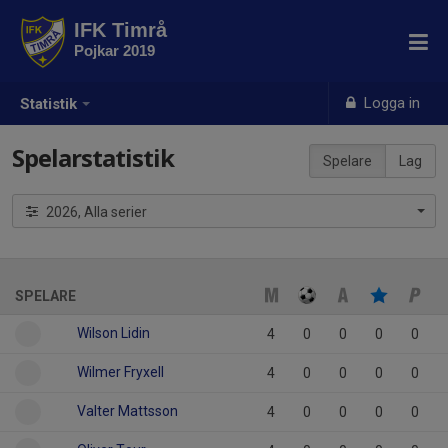
IFK Timrå
Pojkar 2019
Logga in
Statistik
Spelarstatistik
Spelare
Lag
2026, Alla serier
SPELARE
Wilson Lidin
4
0
0
0
0
Wilmer Fryxell
4
0
0
0
0
Valter Mattsson
4
0
0
0
0