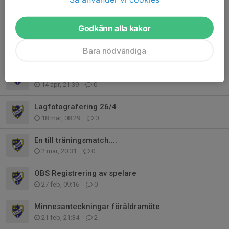
Betalningsinfo för Skraplotterna.
27 apr, 16:10
0
Godkänn alla kakor
Lag och Serier
Bara nödvändiga
16 apr, 19:07
0
Lagfotografering 26/4
14 apr, 21:39
0
Lagfotografering 26/4
18 mar, 08:29
0
En till träningsmatch....
2 mar, 20:31
0
OBS Registrering av spelare
27 feb, 09:16
0
Minnesanteckningar föräldramöte
21 feb, 21:34
2