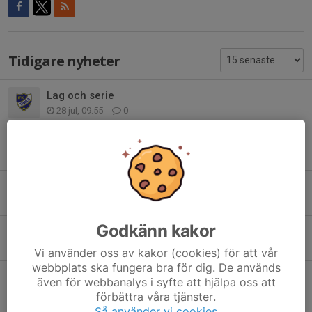
Tidigare nyheter
Lag och serie
28 jul, 09:55
0
Arbetspass Schema Mid Nordic Cup 2026
17 jun, 18:31
1
Mid Nordic Cup
7 maj, 21:13
1
Godkänn kakor
Nya träningstider måndagar
5 maj, 08:56
0
Vi använder oss av kakor (cookies) för att vår
webbplats ska fungera bra för dig. De används
Ny/nya lagledare behövs.
även för webbanalys i syfte att hjälpa oss att
5 maj, 08:00
0
förbättra våra tjänster.
Så använder vi cookies