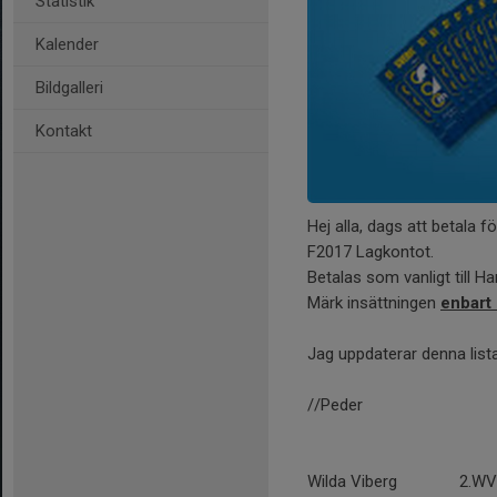
Statistik
Kalender
Bildgalleri
Kontakt
Hej alla, dags att betala 
F2017 Lagkontot.
Betalas som vanligt till H
Märk insättningen
enbart
Jag uppdaterar denna lista
//Peder
Wilda Viberg
2.WV