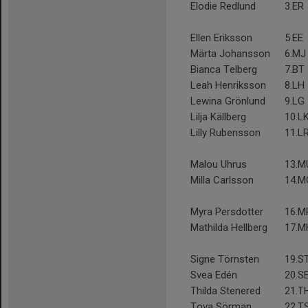
Elodie Redlund
3.ER
Ellen Eriksson
5.EE
Märta Johansson
6.MJ
Bianca Telberg
7.BT
Leah Henriksson
8.LH
Lewina Grönlund
9.LG
Lilja Källberg
10.L
Lilly Rubensson
11.L
Malou Uhrus
13.M
Milla Carlsson
14.M
Myra Persdotter
16.M
Mathilda Hellberg
17.M
Signe Törnsten
19.S
Svea Edén
20.S
Thilda Stenered
21.T
Tova Sörman
22.T