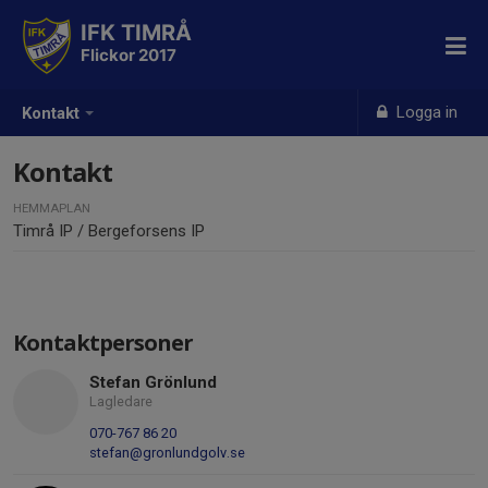
IFK TIMRÅ
Flickor 2017
Logga in
Kontakt
Kontakt
HEMMAPLAN
Timrå IP / Bergeforsens IP
Kontaktpersoner
Stefan Grönlund
Lagledare
070-767 86 20
stefan@gronlundgolv.se