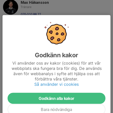
Max Håkansson
Tränare
070-310 88 77
max.hakansson88@gmail.com
Tobias Uhrus
Tränare
070-230 26 51
tobiasuhrus@gmail.com
Godkänn kakor
Per Kallberg
Tränare
Vi använder oss av kakor (cookies) för att vår
webbplats ska fungera bra för dig. De används
073-421 32 76
perkallberg@hotmail.com
även för webbanalys i syfte att hjälpa oss att
förbättra våra tjänster.
Andreas Eriksson
Så använder vi cookies
Lagledare
076-130 78 31
Godkänn alla kakor
efraem.eriksson@gmail.com
Bara nödvändiga