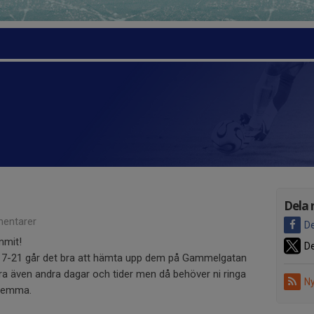
Dela 
entarer
De
mmit!
De
17-21 går det bra att hämta upp dem på Gammelgatan
bra även andra dagar och tider men då behöver ni ringa
Ny
 hemma.