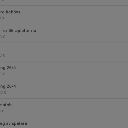
re behövs.
0
 för Skraplotterna.
0
0
ing 26/4
0
ing 26/4
0
match....
0
ng av spelare