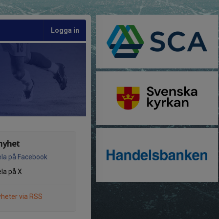
Logga in
nyhet
la på Facebook
la på X
heter via RSS