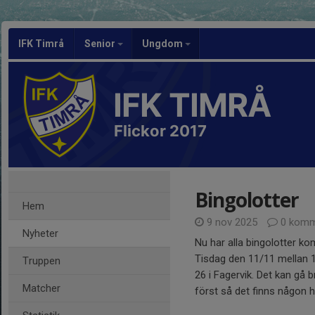
IFK Timrå
Senior
Ungdom
IFK TIMRÅ
Flickor 2017
Bingolotter
Hem
9 nov 2025
0 komm
Nyheter
Nu har alla bingolotter ko
Tisdag den 11/11 mellan 
Truppen
26 i Fagervik. Det kan gå 
Matcher
först så det finns någon