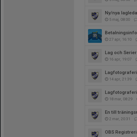
Ny/nya lagleda
5 maj, 08:00
Betalningsinfo
27 apr, 16:10
Lag och Serier
16 apr, 19:07
Lagfotografer
14 apr, 21:39
Lagfotografer
18 mar, 08:29
En till tränings
2 mar, 20:31
OBS Registreri