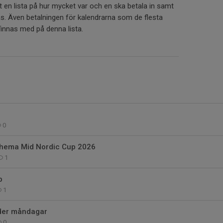
 en lista på hur mycket var och en ska betala in samt
s. Även betalningen för kalendrarna som de flesta
finnas med på denna lista.
0
hema Mid Nordic Cup 2026
1
p
1
ider måndagar
0