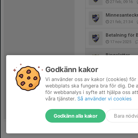
27 feb, 09:16
Minnesanteckn
21 feb, 21:34
Betalning för 
17 nov 2025
Bingolotter
9 nov 2025
Godkänn kakor
Påminnelse bi
Vi använder oss av kakor (cookies) för 
19 okt 2025
webbplats ska fungera bra för dig. De
för webbanalys i syfte att hjälpa oss at
våra tjänster.
Så använder vi cookies
Godkänn alla kakor
Bara nödv
Tjäna pengar till laget