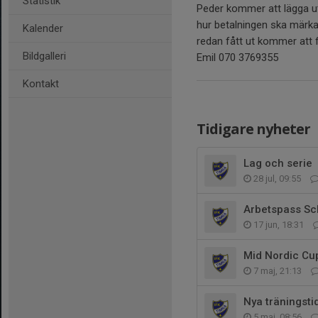
Statistik
Peder kommer att lägga ut
hur betalningen ska märka
Kalender
redan fått ut kommer att 
Bildgalleri
Emil 070 3769355
Kontakt
Tidigare nyheter
Lag och serie
28 jul, 09:55
Arbetspass Sc
17 jun, 18:31
Mid Nordic Cu
7 maj, 21:13
Nya träningst
5 maj, 08:56