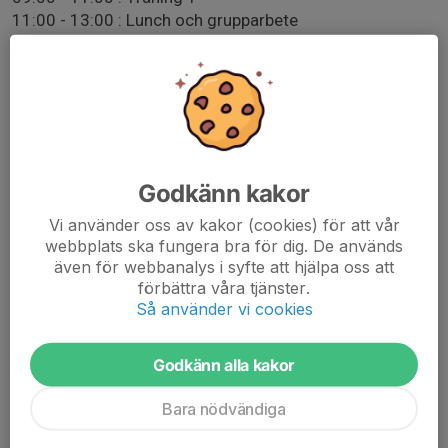
11:00 - 13:00 : Lunch och grupparbete
13:00 - 15:00 : Träning 2
15:30 : Avslutning dag 1
Söndag:
12:30 : Samling
13:00 - 15:00: Träning 3
15:30 : Avslutning dag 1
Godkänn kakor
Vi använder oss av kakor (cookies) för att vår
Vi kommer beställa mat till lunchen på lördagen (ca
webbplats ska fungera bra för dig. De används
100kr / spelare). Svara därför så snart som möjligt på
även för webbanalys i syfte att hjälpa oss att
kallelsen. Meddela eventuella allergier/vegetariskt i
förbättra våra tjänster.
kommentarsfältet.
Så använder vi cookies
Godkänn alla kakor
Bara nödvändiga