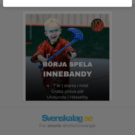
För
smarta
idrottsföreningar