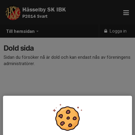
Hässelby SK IBK
P2014 Svart
Logga in
Till hemsidan
Dold sida
Sidan du försöker nå är dold och kan endast nås av föreningens
administratörer.