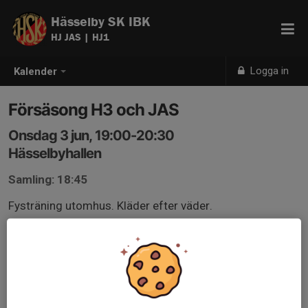
Hässelby SK IBK
HJ JAS | HJ1
Logga in
Kalender
Försäsong H3 och JAS
Onsdag 3 jun, 19:00-20:30
Hässelbyhallen
Samling: 18:45
Fysträning utomhus. Kläder efter väder.