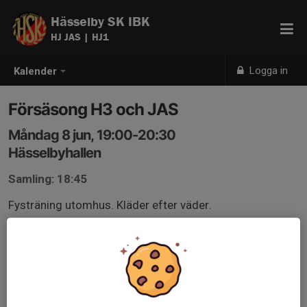
Hässelby SK IBK
HJ JAS | HJ1
Logga in
Kalender
Försäsong H3 och JAS
Måndag 8 jun, 19:00-20:30
Hässelbyhallen
Samling: 18:45
Fysträning utomhus. Kläder efter väder.