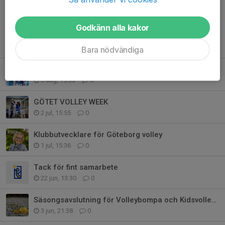
Godkänn alla kakor
Tidigare nyheter
Bara nödvändiga
Nu startar vi nya barngrupper på söndagar!
3 aug, 15:33
0
GÖTET VOLLEY WEEK
2 jul, 15:55
0
Klubbutvecklare för Göteborg volley
1 jul, 15:36
0
Tack för fint samarbete
22 jun, 13:30
0
Säsongsavslutning för Volleybompa och Kidsvolley 1–3
3 jun, 21:38
0