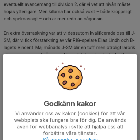
eventuellt avancemang till division 2, där vi vet att nivån måste
höjas ytterligare. Men killarna har också vuxit – både kroppsligt
och spelmässigt – och är mer redo än någonsin.
En extra överraskning var att vi dessutom kvalificerade oss till J-
SM, där vi fick förstärkning av vår RIG-spelare Elias Lindh och B-
lagets Vincent. Maj månads J-SM blir en tuff men otroligt lärorik
utmaning, som också är en viktig milstolpe i lagets fortsatta
juniorutveckling.
Vid tangenterna,
Tränare Magnus: stolt och tacksam för en säsong med
bravur.
Godkänn kakor
Dela nyhet
Vi använder oss av kakor (cookies) för att vår
webbplats ska fungera bra för dig. De används
även för webbanalys i syfte att hjälpa oss att
förbättra våra tjänster.
Kommentarer
Så använder vi cookies