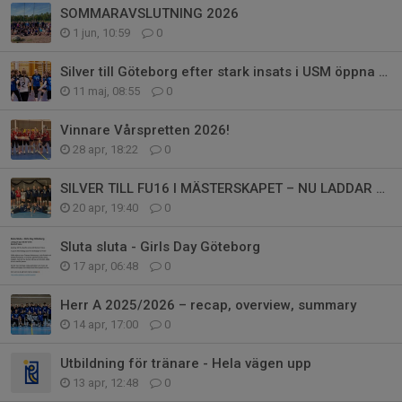
SOMMARAVSLUTNING 2026
1 jun, 10:59
0
Silver till Göteborg efter stark insats i USM öppna klassen
11 maj, 08:55
0
Vinnare Vårspretten 2026!
28 apr, 18:22
0
SILVER TILL FU16 I MÄSTERSKAPET – NU LADDAR VI FÖR VÅRSPRETTEN!
20 apr, 19:40
0
Sluta sluta - Girls Day Göteborg
17 apr, 06:48
0
Herr A 2025/2026 – recap, overview, summary
14 apr, 17:00
0
Utbildning för tränare - Hela vägen upp
13 apr, 12:48
0