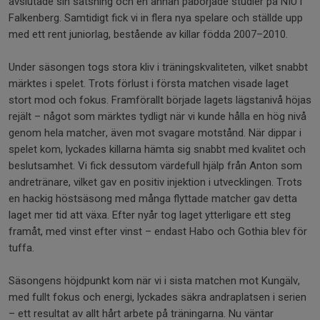
avslutade sin satsning och en annan påbörjade studier på NIU i
Falkenberg. Samtidigt fick vi in flera nya spelare och ställde upp
med ett rent juniorlag, bestående av killar födda 2007–2010.
Under säsongen togs stora kliv i träningskvaliteten, vilket snabbt
märktes i spelet. Trots förlust i första matchen visade laget
stort mod och fokus. Framförallt började lagets lägstanivå höjas
rejält – något som märktes tydligt när vi kunde hålla en hög nivå
genom hela matcher, även mot svagare motstånd. När dippar i
spelet kom, lyckades killarna hämta sig snabbt med kvalitet och
beslutsamhet. Vi fick dessutom värdefull hjälp från Anton som
andretränare, vilket gav en positiv injektion i utvecklingen. Trots
en hackig höstsäsong med många flyttade matcher gav detta
laget mer tid att växa. Efter nyår tog laget ytterligare ett steg
framåt, med vinst efter vinst – endast Habo och Gothia blev för
tuffa.
Säsongens höjdpunkt kom när vi i sista matchen mot Kungälv,
med fullt fokus och energi, lyckades säkra andraplatsen i serien
– ett resultat av allt hårt arbete på träningarna. Nu väntar