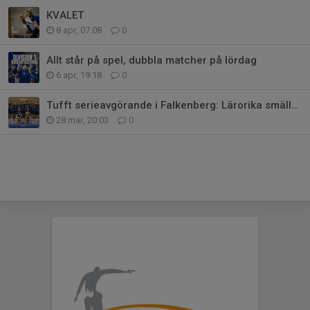
KVALET
8 apr, 07:08
0
Allt står på spel, dubbla matcher på lördag
6 apr, 19:18
0
Tufft serieavgörande i Falkenberg: Lärorika smällar för Akademigrabbar
28 mar, 20:03
0