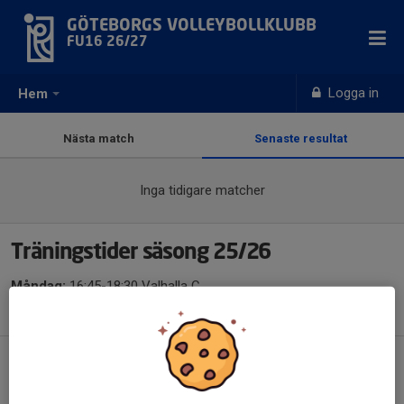
GÖTEBORGS VOLLEYBOLLKLUBB
FU16 26/27
Logga in
Hem
Nästa match
Senaste resultat
Inga tidigare matcher
Träningstider säsong 25/26
Måndag:
16:45-18:30 Valhalla C
Onsdagar
: 16:45-18:00 Valhalla C