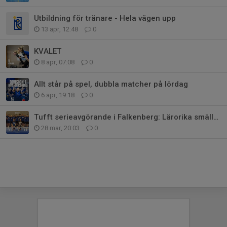
Utbildning för tränare - Hela vägen upp
13 apr, 12:48
0
KVALET
8 apr, 07:08
0
Allt står på spel, dubbla matcher på lördag
6 apr, 19:18
0
Tufft serieavgörande i Falkenberg: Lärorika smällar för Akademigrabbar
28 mar, 20:03
0