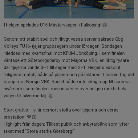
I helgen spelades U16 Mästerskapen i Falköping! 🏐
Genom ett stabilt spel och riktigt vassa servar säkrade Gbg
Volleys FU16-tjejer gruppsegern under lördagen. Söndagen
inleddes med kvartsfinal mot KFUM Jönköping. I semifinalen
väntade ett Göteborgsderby mot Majorna VBK, en riktig rysare
där tjejerna vände 0–1 till seger med 2–1. Helgens absolut
roligaste match, både på planen och på läktaren! I finalen tog det
stopp mot Norsjö VBK. Spelet nådde inte riktigt upp till samma
nivå som i semifinalen, men insatsen över helgen räckte hela
vägen till silvermedalj. 🥈
Stort grattis – vi är oerhört stolta över tjejerna och deras
prestation! 💙👏
Highlight från dagen: Tillrest publik och avbytarbänk som lyfter
taket med "Stora starka Göteborg!"