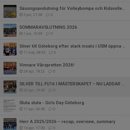
Säsongsavslutning för Volleybompa och Kidsvolley 1–3
3 jun, 21:38
0
SOMMARAVSLUTNING 2026
1 jun, 10:59
0
Silver till Göteborg efter stark insats i USM öppna klassen
11 maj, 08:55
0
Vinnare Vårspretten 2026!
28 apr, 18:22
0
SILVER TILL FU16 I MÄSTERSKAPET – NU LADDAR VI FÖR VÅRSPRETTEN!
20 apr, 19:40
0
Sluta sluta - Girls Day Göteborg
17 apr, 06:48
0
Herr A 2025/2026 – recap, overview, summary
14 apr, 17:00
0