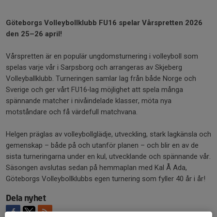
Göteborgs Volleybollklubb FU16 spelar Vårspretten 2026
den 25–26 april!
Vårspretten är en populär ungdomsturnering i volleyboll som
spelas varje vår i Sarpsborg och arrangeras av Skjeberg
Volleyballklubb. Turneringen samlar lag från både Norge och
Sverige och ger vårt FU16‑lag möjlighet att spela många
spännande matcher i nivåindelade klasser, möta nya
motståndare och få värdefull matchvana.
Helgen präglas av volleybollglädje, utveckling, stark lagkänsla och
gemenskap – både på och utanför planen – och blir en av de
sista turneringarna under en kul, utvecklande och spännande vår.
Säsongen avslutas sedan på hemmaplan med Kal Å Ada,
Göteborgs Volleybollklubbs egen turnering som fyller 40 år i år!
Dela nyhet