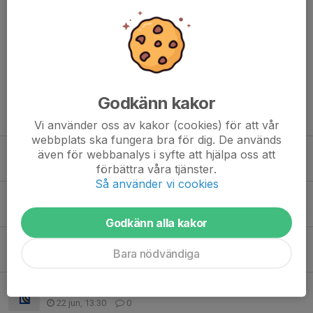
Kommentarer
Godkänn kakor
Tidigare nyheter
Vi använder oss av kakor (cookies) för att vår
webbplats ska fungera bra för dig. De används
Nu startar vi nya barngrupper på söndagar!
även för webbanalys i syfte att hjälpa oss att
3 aug, 15:33
0
förbättra våra tjänster.
Så använder vi cookies
GÖTET VOLLEY WEEK
2 jul, 15:55
0
Godkänn alla kakor
Klubbutvecklare för Göteborg volley
Bara nödvändiga
1 jul, 15:36
0
Tack för fint samarbete
22 jun, 13:30
0