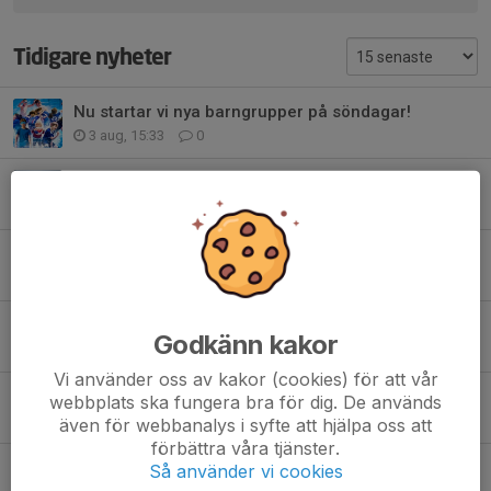
Tidigare nyheter
Nu startar vi nya barngrupper på söndagar!
3 aug, 15:33
0
GÖTET VOLLEY WEEK
2 jul, 15:55
0
Klubbutvecklare för Göteborg volley
1 jul, 15:36
0
Tack för fint samarbete
Godkänn kakor
22 jun, 13:30
0
Vi använder oss av kakor (cookies) för att vår
Säsongsavslutning för Volleybompa och Kidsvolley 1–3
webbplats ska fungera bra för dig. De används
3 jun, 21:38
0
även för webbanalys i syfte att hjälpa oss att
förbättra våra tjänster.
SOMMARAVSLUTNING 2026
Så använder vi cookies