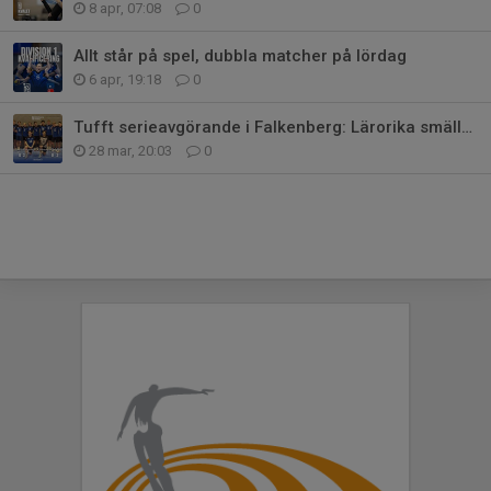
8 apr, 07:08
0
Allt står på spel, dubbla matcher på lördag
6 apr, 19:18
0
Tufft serieavgörande i Falkenberg: Lärorika smällar för Akademigrabbar
28 mar, 20:03
0