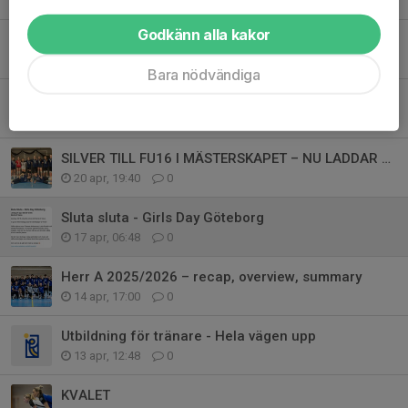
1 jun, 10:59
0
Godkänn alla kakor
Silver till Göteborg efter stark insats i USM öppna klassen
11 maj, 08:55
0
Bara nödvändiga
Vinnare Vårspretten 2026!
28 apr, 18:22
0
SILVER TILL FU16 I MÄSTERSKAPET – NU LADDAR VI FÖR VÅRSPRETTEN!
20 apr, 19:40
0
Sluta sluta - Girls Day Göteborg
17 apr, 06:48
0
Herr A 2025/2026 – recap, overview, summary
14 apr, 17:00
0
Utbildning för tränare - Hela vägen upp
13 apr, 12:48
0
KVALET