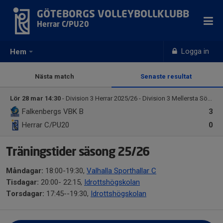
GÖTEBORGS VOLLEYBOLLKLUBB
Herrar C/PU20
Logga in
Hem
Nästa match
Senaste resultat
Lör 28 mar 14:30
- Division 3 Herrar 2025/26 - Division 3 Mellersta Södra Herrar
Falkenbergs VBK B
3
Herrar C/PU20
0
Träningstider säsong 25/26
Måndagar:
18:00-19:30,
Valhalla Sporthallar C
Tisdagar:
20:00- 22:15,
Idrottshögskolan
Torsdagar:
17:45--19:30,
Idrottshögskolan