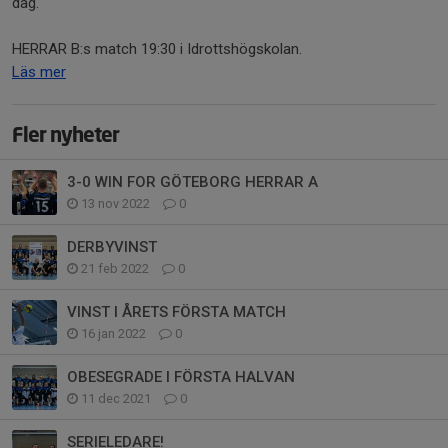
dag.
HERRAR B:s match 19:30 i Idrottshögskolan.
Läs mer
Fler nyheter
3-0 WIN FOR GÖTEBORG HERRAR A
13 nov 2022
0
DERBYVINST
21 feb 2022
0
VINST I ÅRETS FÖRSTA MATCH
16 jan 2022
0
OBESEGRADE I FÖRSTA HALVAN
11 dec 2021
0
SERIELEDARE!