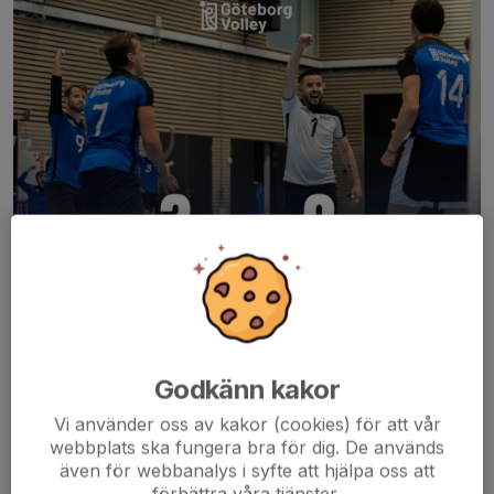
✨ Vilken rysare✨
EVS bjöd på ett motstånd som våra herrar inte riktigt var
beredda på, det tog två set innan laget vaknade till och verkligen
Godkänn kakor
tog över spelet. När maskineriet väl kom igång visade de klass
och spelade hem...
Vi använder oss av kakor (cookies) för att vår
webbplats ska fungera bra för dig. De används
Läs mer
även för webbanalys i syfte att hjälpa oss att
förbättra våra tjänster.