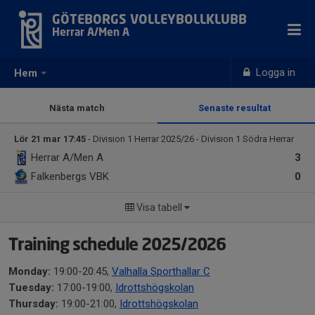
GÖTEBORGS VOLLEYBOLLKLUBB
Herrar A/Men A
Logga in
Hem
Nästa match
Senaste resultat
Lör 21 mar 17:45
- Division 1 Herrar 2025/26 - Division 1 Södra Herrar
Herrar A/Men A
3
Falkenbergs VBK
0
Visa tabell
Training schedule 2025/2026
Monday:
19:00-20:45,
Valhalla Sporthallar C
Tuesday:
17:00-19:00,
Idrottshögskolan
Thursday:
19:00-21:00,
Idrottshögskolan