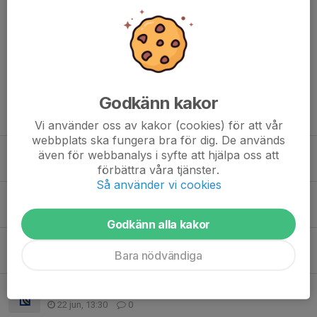
Kommentarer
Godkänn kakor
Tidigare nyheter
Vi använder oss av kakor (cookies) för att vår
webbplats ska fungera bra för dig. De används
Nu startar vi nya barngrupper på söndagar!
även för webbanalys i syfte att hjälpa oss att
3 aug, 15:33
0
förbättra våra tjänster.
Så använder vi cookies
GÖTET VOLLEY WEEK
2 jul, 15:55
0
Godkänn alla kakor
Klubbutvecklare för Göteborg volley
Bara nödvändiga
1 jul, 15:36
0
Tack för fint samarbete
22 jun, 13:30
0