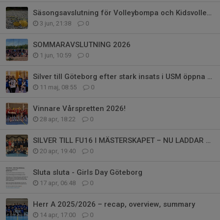
Säsongsavslutning för Volleybompa och Kidsvolley 1–3
3 jun, 21:38
0
SOMMARAVSLUTNING 2026
1 jun, 10:59
0
Silver till Göteborg efter stark insats i USM öppna klassen
11 maj, 08:55
0
Vinnare Vårspretten 2026!
28 apr, 18:22
0
SILVER TILL FU16 I MÄSTERSKAPET – NU LADDAR VI FÖR VÅRSPRETTEN!
20 apr, 19:40
0
Sluta sluta - Girls Day Göteborg
17 apr, 06:48
0
Herr A 2025/2026 – recap, overview, summary
14 apr, 17:00
0