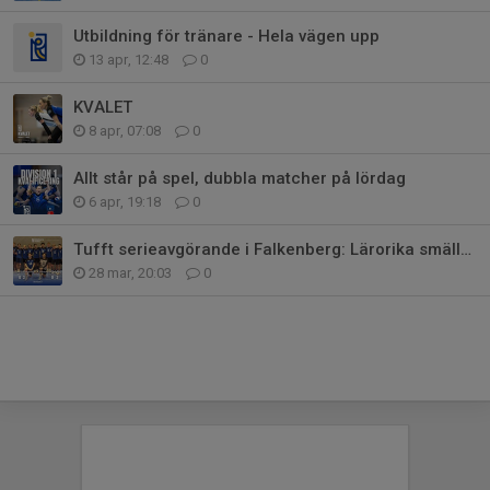
Utbildning för tränare - Hela vägen upp
13 apr, 12:48
0
KVALET
8 apr, 07:08
0
Allt står på spel, dubbla matcher på lördag
6 apr, 19:18
0
Tufft serieavgörande i Falkenberg: Lärorika smällar för Akademigrabbar
28 mar, 20:03
0