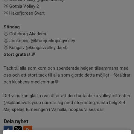
🥈 Gothia Volley 2
🥉 Hakefjorden Svart
Söndag
🥇 Göteborg Akademi
🥈 Jönköping @kfumjonkopingvolley
🥉 Kungälv @kungalvvolley.damb
Stort grattis! 🎉
Tack till alla som kom och spenderade helgen tillsammans med
oss och ett stort tack till alla som gjorde detta möjligt - föräldrar
och klubbens medlemmar💙
Det vi nu kan glädja oss åt är att den fantastiska volleybollfesten
@kalaadavolleycup närmar sig med stormsteg, nästa helg 3-4
Maj spelas turneringen i Valhalla, hoppas vi ses där!
Dela nyhet