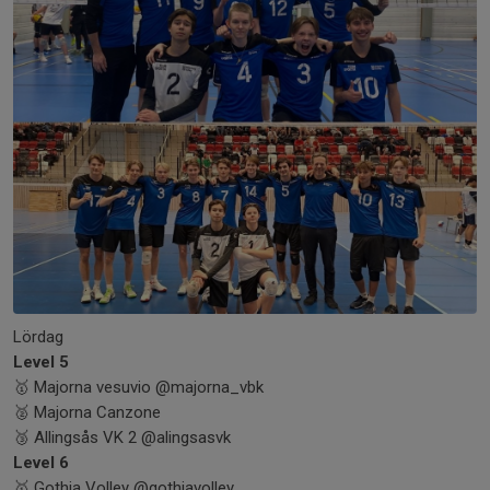
Lördag
Level 5
🥇 Majorna vesuvio @majorna_vbk
🥈 Majorna Canzone
🥉 Allingsås VK 2 @alingsasvk
Level 6
🥇 Gothia Volley @gothiavolley