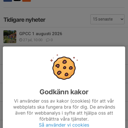
Tidigare nyheter
GPCC 1 augusti 2026
27 jul, 10:00
0
Tejpbeställning
12 jul, 22:13
5
Provlöpning NM Sprint Torsdag 18 Juni
16 jun, 17:12
0
Kotka Jukola - ur löparens perspektiv
Godkänn kakor
16 jun, 09:47
5
Vi använder oss av kakor (cookies) för att vår
webbplats ska fungera bra för dig. De används
Information om Jukolaresan
även för webbanalys i syfte att hjälpa oss att
9 jun, 10:27
0
förbättra våra tjänster.
Så använder vi cookies
Efteranmälningsavgifter för direktanmälan