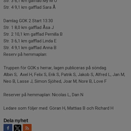
Str. 3 6,1 km gafflad My M O
Str. 4 9,1 km gafflad Sara Å
Damlag GOK 2 Start 13.30
Str. 1 8,0 km gafflad Åsa J
Str. 2 10,1 km gafflad Pernilla B
Str. 3 6,1 km gafflad Linda E
Str. 4 9,1 km gafflad Anna B
Reserv på hemmaplan:
Truppen för GOK:s herrar, lagen publiceras på söndag.
Albin S, Axel H, Felix S, Erik S, Patrik S, Jakob S, Alfred L, Jan M,
Neo B, Lasse J, Simon Sjöhed, Joar M, Nore B, Love F
Reserver på hemmaplan: Nicolas L, Dan N
Ledare som följer med: Göran H, Mattias B och Richard H
Dela nyhet