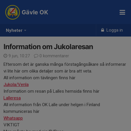
Gävle OK
Logga in
Nyheter
Information om Jukolaresan
9 jun, 10:27
0 kommentarer
Eftersom det är ganska många förstagångsåkare så informerar
vi lite här om olika detaljer som är bra att veta.
All information om tävlingen finns här
Jukola/Venla
Information om resan på Lalles hemsida finns här
Lalleresa
All information från OK Lalle under helgen i Finland
kommuniceras här
Whatsapp
VIKTIGT