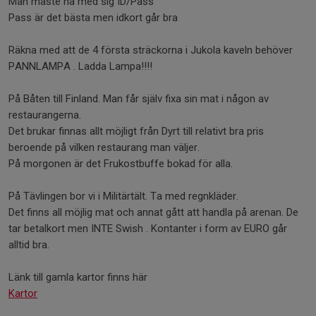
Man måste ha med sig ID/Pass
Pass är det bästa men idkort går bra
Räkna med att de 4 första sträckorna i Jukola kaveln behöver
PANNLAMPA . Ladda Lampa!!!!
På Båten till Finland. Man får själv fixa sin mat i någon av
restaurangerna.
Det brukar finnas allt möjligt från Dyrt till relativt bra pris
beroende på vilken restaurang man väljer.
På morgonen är det Frukostbuffe bokad för alla.
På Tävlingen bor vi i Militärtält. Ta med regnkläder.
Det finns all möjlig mat och annat gått att handla på arenan. De
tar betalkort men INTE Swish . Kontanter i form av EURO går
alltid bra.
Länk till gamla kartor finns här
Kartor