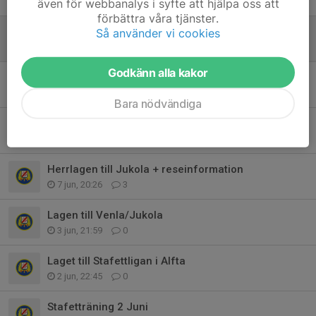
16 jun, 09:47
5
även för webbanalys i syfte att hjälpa oss att
förbättra våra tjänster.
Information om Jukolaresan
Så använder vi cookies
9 jun, 10:27
0
Godkänn alla kakor
Efteranmälningsavgifter för direktanmälan
9 jun, 09:55
3
Bara nödvändiga
Norrlandsmästerskap 7-9 augusti
8 jun, 13:30
0
Herrlagen till Jukola + reseinformation
7 jun, 20:26
3
Lagen till Venla/Jukola
3 jun, 21:59
0
Laget till Stafettligan i Alfta
2 jun, 22:45
0
Stafetträning 2 Juni