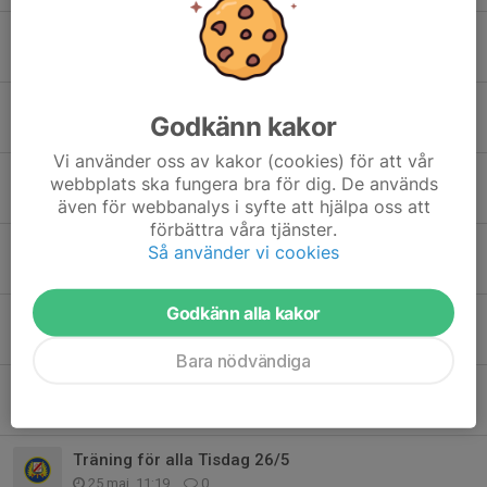
Efteranmälningsavgifter för direktanmälan
9 jun, 09:55
3
Norrlandsmästerskap 7-9 augusti
Godkänn kakor
8 jun, 13:30
0
Vi använder oss av kakor (cookies) för att vår
Herrlagen till Jukola + reseinformation
webbplats ska fungera bra för dig. De används
7 jun, 20:26
3
även för webbanalys i syfte att hjälpa oss att
förbättra våra tjänster.
Lagen till Venla/Jukola
Så använder vi cookies
3 jun, 21:59
0
Godkänn alla kakor
Laget till Stafettligan i Alfta
2 jun, 22:45
0
Bara nödvändiga
Stafetträning 2 Juni
28 maj, 10:24
0
Träning för alla Tisdag 26/5
25 maj, 11:19
0