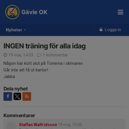
Gävle OK
Logga in
Nyheter
INGEN träning för alla idag
19 maj, 14:03
1 kommentar
Någon har kört slut på Tonerna i skrivaren
Går inte att få ut kartor!
Jabba
Dela nyhet
Kommentarer
Staffan Walfridsson
19 maj, 15:05