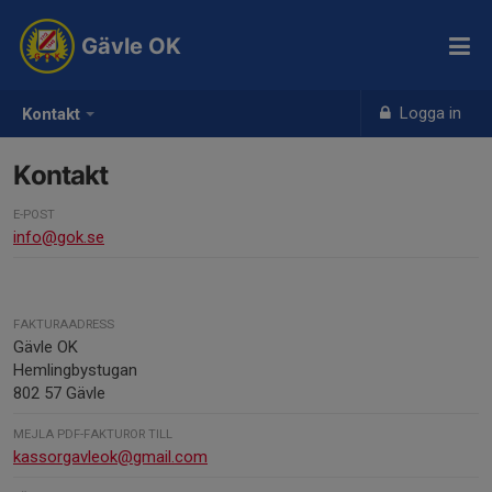
Gävle OK
Logga in
Kontakt
Kontakt
E-POST
info@gok.se
FAKTURAADRESS
Gävle OK
Hemlingbystugan
802 57 Gävle
MEJLA PDF-FAKTUROR TILL
kassorgavleok@gmail.com