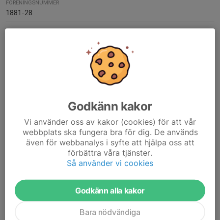
FÖRENINGSNUMMER
1881-28
ORG. NUMMER
885000-5011
PLUSGIRO
339997-9
Kontaktpersoner
Godkänn kakor
Nicolas Lavigne
Vi använder oss av kakor (cookies) för att vår
Ordförande
webbplats ska fungera bra för dig. De används
jacky.lavigne@gmail.com
även för webbanalys i syfte att hjälpa oss att
förbättra våra tjänster.
Staffan Walfridsson
Så använder vi cookies
Webbansvarig
070-922 79 30
Godkänn alla kakor
staffan.walfridsson@gmail.com
Bara nödvändiga