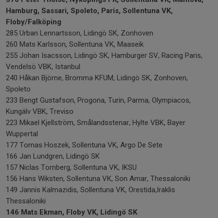
Hamburg, Sassari, Spoleto, Paris, Sollentuna VK,
Floby/Falköping
285 Urban Lennartsson, Lidingö SK, Zonhoven
260 Mats Karlsson, Sollentuna VK, Maaseik
255 Johan Isacsson, Lidingö SK, Hamburger SV, Racing Paris,
Vendelsö VBK, Istanbul
240 Håkan Björne, Bromma KFUM, Lidingö SK, Zonhoven,
Spoleto
233 Bengt Gustafson, Progona, Turin, Parma, Olympiacos,
Kungälv VBK, Treviso
223 Mikael Kjellström, Smålandsstenar, Hylte VBK, Bayer
Wuppertal
177 Tomas Hoszek, Sollentuna VK, Argo De Sete
166 Jan Lundgren, Lidingö SK
157 Niclas Tornberg, Sollentuna VK, IKSU
156 Hans Wiksten, Sollentuna VK, Son Amar, Thessaloniki
149 Jannis Kalmazidis, Sollentuna VK, Orestida,Iraklis
Thessaloniki
146 Mats Ekman, Floby VK, Lidingö SK