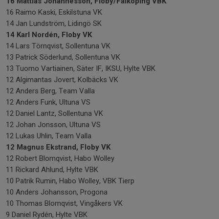
16 Mattias Johannesson, Floby/Falköping VBK
16 Raimo Kaski, Eskilstuna VK
14 Jan Lundström, Lidingö SK
14 Karl Nordén, Floby VK
14 Lars Törnqvist, Sollentuna VK
13 Patrick Söderlund, Sollentuna VK
13 Tuomo Vartiainen, Säter IF, IKSU, Hylte VBK
12 Algimantas Jovert, Kolbäcks VK
12 Anders Berg, Team Valla
12 Anders Funk, Ultuna VS
12 Daniel Lantz, Sollentuna VK
12 Johan Jonsson, Ultuna VS
12 Lukas Uhlin, Team Valla
12 Magnus Ekstrand, Floby VK
12 Robert Blomqvist, Habo Wolley
11 Rickard Ahlund, Hylte VBK
10 Patrik Rumin, Habo Wolley, VBK Tierp
10 Anders Johansson, Progona
10 Thomas Blomqvist, Vingåkers VK
9 Daniel Rydén, Hylte VBK