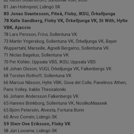
82 Kenth Söderström, Sundsvall VBK, IKSU
81 Jan Holmqvist, Lidingö SK
80 Jonas Svantesson, Piteå, Floby, IKSU, Örkelljunga
78 Kalle Sandberg, Floby VK, Örkelljunga VK, St With, Hylte
VBK, Ajaccio
78 Lars Persson, Frövi, Sollentuna VK
73 Martin Yngerskog, Sollentuna VK, Örkelljunga VK, Bayer
Wuppertahl, Marseille, Agnelli Bergamo, Sollentuna VK
71 Niclas Bagelius, Sollentuna VK
70 Per Köhler, Uppsala VBS, IKSU, Uppsala VBS
68 Johan Olsson, VUGI, Örkelljunga VK, Falkenbergs VK
68 Torsten Rothoff, Sollentuna VK
66 Marcus Nilsson, Hylte VBK, Gioia del Colle, Panelinos Athen,
Paris Volley, Iraklis Thessaloniki
66 Johann Andersson Falkenbergs VK
65 Hannes Brinkborg, Sollentuna VK, NoolikoMaaseik
65 Björn Petersén, Alvesta, Fortuna Bonn
60 Arvo Comén, Lidingö SK
59 Sten-Ove Eriksson, Floby VK
58 Jüri Loosme, Lidingö SK