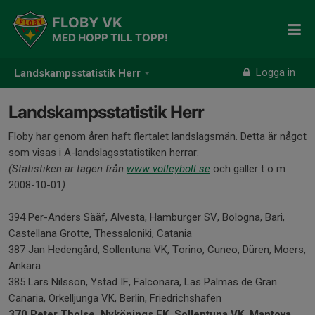
FLOBY VK
MED HOPP TILL TOPP!
Logga in
Landskampsstatistik Herr
Landskampsstatistik Herr
Floby har genom åren haft flertalet landslagsmän. Detta är något
som visas i A-landslagsstatistiken herrar:
(Statistiken är tagen från
www.volleyboll.se
och gäller t o m
2008-10-01
)
394 Per-Anders Sääf, Alvesta, Hamburger SV, Bologna, Bari,
Castellana Grotte, Thessaloniki, Catania
387 Jan Hedengård, Sollentuna VK, Torino, Cuneo, Düren, Moers,
Ankara
385 Lars Nilsson, Ystad IF, Falconara, Las Palmas de Gran
Canaria, Örkelljunga VK, Berlin, Friedrichshafen
370 Peter Tholse, Nyköpings FK, Sollentuna VK, Mantova,