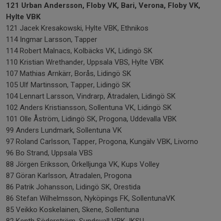
121 Urban Andersson, Floby VK, Bari, Verona, Floby VK,
Hylte VBK
121 Jacek Kresakowski, Hylte VBK, Ethnikos
114 Ingmar Larsson, Tapper
114 Robert Malnacs, Kolbäcks VK, Lidingö SK
110 Kristian Wrethander, Uppsala VBS, Hylte VBK
107 Mathias Arnkärr, Borås, Lidingö SK
105 Ulf Martinsson, Tapper, Lidingö SK
104 Lennart Larsson, Vindrarp, Ätradalen, Lidingö SK
102 Anders Kristiansson, Sollentuna VK, Lidingö SK
101 Olle Åström, Lidingö SK, Progona, Uddevalla VBK
99 Anders Lundmark, Sollentuna VK
97 Roland Carlsson, Tapper, Progona, Kungälv VBK, Livorno
96 Bo Strand, Uppsala VBS
88 Jörgen Eriksson, Örkelljunga VK, Kups Volley
87 Göran Karlsson, Ätradalen, Progona
86 Patrik Johansson, Lidingö SK, Orestida
86 Stefan Wilhelmsson, Nyköpings FK, SollentunaVK
85 Veikko Koskelainen, Skene, Sollentuna