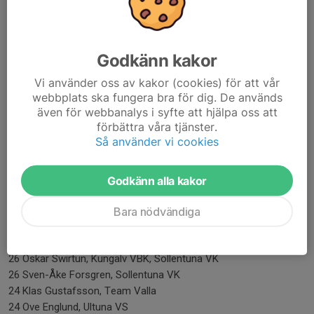
37 Bo Svenningsson, Alingsås, Tapper
37 Ralph Bågenholm, Tapper, Progona
35 Anders Johansson, Tapper, Progona
33 Anders Kvist, Kungälv VBK
Godkänn kakor
33 Andreas Ringeby, Floby/Falköping VBK
33 Emil Nilsson, Örkelljunga VK
Vi använder oss av kakor (cookies) för att vår
webbplats ska fungera bra för dig. De används
33 Lars Gustavsson, Tapper
även för webbanalys i syfte att hjälpa oss att
33 Leif Hultberg, Eskilstuna, Bromma KFUM, Alingsås
förbättra våra tjänster.
30 Lars Kronstrand, , Ultuna VS, IKSU
Så använder vi cookies
29 Ola Olofsson, Örkelljunga VK
28 Lars Söderlund, Kolbäcks VK
28 Otto Lindberg, Bromma KFUM, Sollentuna
Godkänn alla kakor
27 Ola Karlsson, Örkelljunga VK, Vingåker VK
27 Arne Johansson, Floby VK, Lidingö SK
Bara nödvändiga
27 Håkan Linger, Tapper
26 Marcus Fyhrlund, Floby/Falköping VBK
26 Oskar Swirtun, Kungälv VBK, Sollentuna VK
26 Sven-Åke Forsgren, Sollentuna VK
24 Klas Gustafsson, Team Valla
24 Ove Englund, Ultuna VS