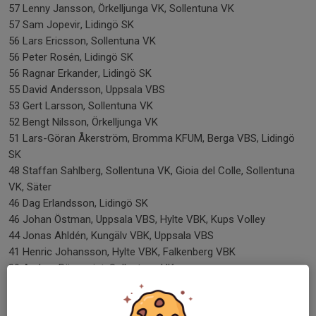
57 Lenny Jansson, Örkelljunga VK, Sollentuna VK
57 Sam Jopevir, Lidingö SK
56 Lars Ericsson, Sollentuna VK
56 Peter Rosén, Lidingö SK
56 Ragnar Erkander, Lidingö SK
55 David Andersson, Uppsala VBS
53 Gert Larsson, Sollentuna VK
52 Bengt Nilsson, Örkelljunga VK
51 Lars-Göran Åkerström, Bromma KFUM, Berga VBS, Lidingö
SK
48 Staffan Sahlberg, Sollentuna VK, Gioia del Colle, Sollentuna
VK, Säter
46 Dag Erlandsson, Lidingö SK
46 Johan Östman, Uppsala VBS, Hylte VBK, Kups Volley
44 Jonas Ahldén, Kungälv VBK, Uppsala VBS
41 Henric Johansson, Hylte VBK, Falkenberg VBK
39 Anders Rönnqvist, Sollentuna VK
39 Jan Wikman, Floby VK
38 Tommy Karlsson, Alvesta VBF