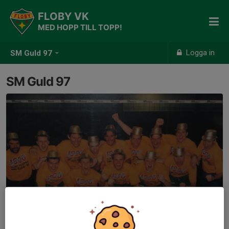
FLOBY VK
MED HOPP TILL TOPP!
Logga in
SM Guld 97
SM Guld 97