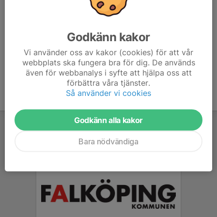
Bakre raden; Halvar Johansson, Stefan Gustafson, Peter Tholse, Andreas
Olofsson, Lars-Vidar Fossen, Marcus Johansson, Johan Svensson, Urban
Godkänn kakor
Andersson, Sten-Ove Eriksson. Främre raden; Joakim Halvarsson, David
Ottosson, Kalle Nordén, Matias Hillestrand, Christian Nilsson
Vi använder oss av kakor (cookies) för att vår
Segerbilden
och några till
webbplats ska fungera bra för dig. De används
även för webbanalys i syfte att hjälpa oss att
förbättra våra tjänster.
Så använder vi cookies
Godkänn alla kakor
Bara nödvändiga