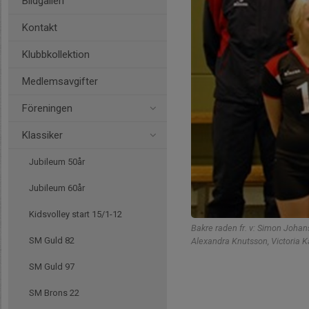
Bildgalleri
Kontakt
Klubbkollektion
Medlemsavgifter
Föreningen
Klassiker
Jubileum 50år
Jubileum 60år
Kidsvolley start 15/1-12
Bakre raden fr. v: Simon Johan
SM Guld 82
Alexandra Knutsson, Victoria 
SM Guld 97
SM Brons 22