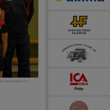
n Främre raden fr. v: