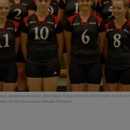
sson, Madeleine Knutsson, Marie Bäck, Felicia Swenzon, Emelie Falck, Henrik Svaré
Karlén, Emelie Gustavsson, Rebecka Palmqvist