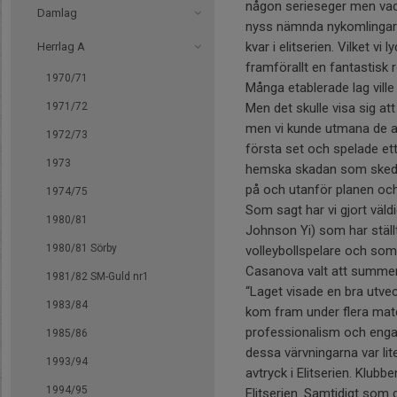
någon serieseger men vad 
Damlag
nyss nämnda nykomlingar m
kvar i elitserien. Vilket v
Herrlag A
framförallt en fantastisk 
1970/71
Många etablerade lag vill
Men det skulle visa sig at
1971/72
men vi kunde utmana de ab
1972/73
första set och spelade et
1973
hemska skadan som skedde
på och utanför planen och 
1974/75
Som sagt har vi gjort väl
1980/81
Johnson Yi) som har ställt
1980/81 Sörby
volleybollspelare och som
Casanova valt att summe
1981/82 SM-Guld nr1
“Laget visade en bra utveck
1983/84
kom fram under flera match
professionalism och engag
1985/86
dessa värvningarna var lite
1993/94
avtryck i Elitserien. Klub
1994/95
Elitserien. Samtidigt som