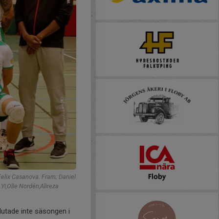
Felix Casanova. Fram; Daniel
Yi,Olle Nordén,Alireza
lutade inte säsongen i