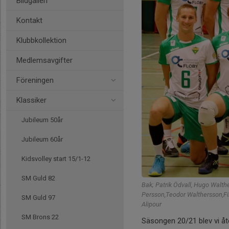
Bildgalleri
Kontakt
Klubbkollektion
Medlemsavgifter
Föreningen
Klassiker
Jubileum 50år
Jubileum 60år
Kidsvolley start 15/1-12
SM Guld 82
Bak; Patrik Ödvall, Hugo Walth
Persson,Teodor Walthersson,Fil
SM Guld 97
Alipour
SM Brons 22
Säsongen 20/21 blev vi åt