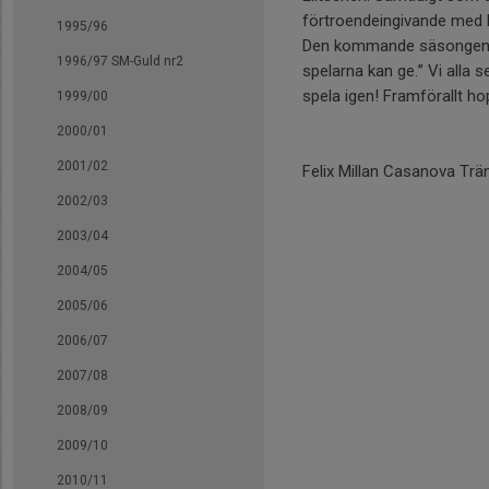
förtroendeingivande med bå
1995/96
Den kommande säsongen ka
1996/97 SM-Guld nr2
spelarna kan ge.” Vi all
spela igen! Framförallt h
1999/00
2000/01
2001/02
Felix Millan Casanova Trä
2002/03
2003/04
2004/05
2005/06
2006/07
2007/08
2008/09
2009/10
2010/11