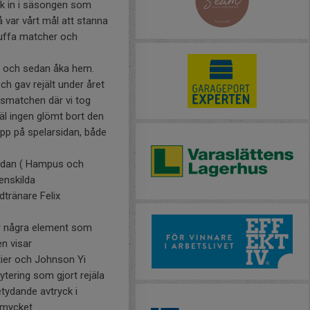
ick in i säsongen som
 var vårt mål att stanna
 tuffa matcher och
me och sedan åka hem.
ch gav rejält under året
lsmatchen där vi tog
äl ingen glömt bort den
pp på spelarsidan, både
sidan ( Hampus och
enskilda
tränare Felix
 var några element som
en visar
tier och Johnson Yi
ytering som gjort rejäla
etydande avtryck i
t mycket