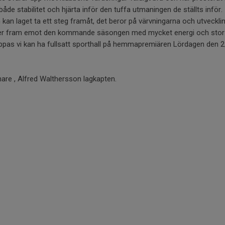
de stabilitet och hjärta inför den tuffa utmaningen de ställts inför.
n laget ta ett steg framåt, det beror på värvningarna och utveckl
a ser fram emot den kommande säsongen med mycket energi och stor l
oppas vi kan ha fullsatt sporthall på hemmapremiären Lördagen den 2/
nare , Alfred Walthersson lagkapten.