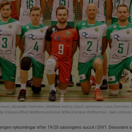
ersson, Alexander Palmatier, Matthew Aubrey, David Jannesson, Linus Svensson, 
ip Eriksson,Alfred Walthersson,Daniel Willén,Hampus Walthersson. Sakn;Johnson 
erigen nykomlingar efter 19/20 säsongens succé i DIV1. Dessvärre s