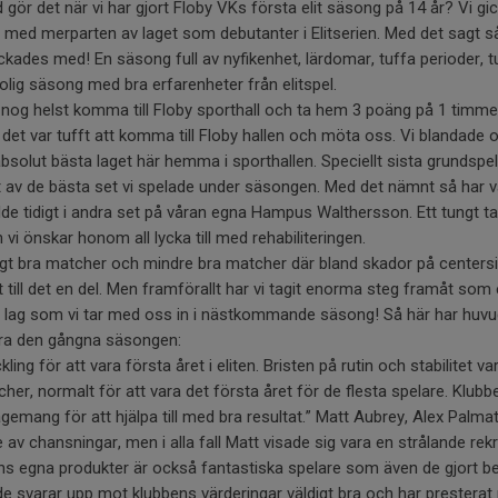
gör det när vi har gjort Floby VKs första elit säsong på 14 år? Vi g
ed merparten av laget som debutanter i Elitserien. Med det sagt så
i lyckades med! En säsong full av nyfikenhet, lärdomar, tuffa perioder,
rolig säsong med bra erfarenheter från elitspel.
e nog helst komma till Floby sporthall och ta hem 3 poäng på 1 tim
t det var tufft att komma till Floby hallen och möta oss. Vi blandade o
solut bästa laget här hemma i sporthallen. Speciellt sista grundspe
t av de bästa set vi spelade under säsongen. Med det nämnt så har v
 tidigt i andra set på våran egna Hampus Walthersson. Ett tungt ta
vi önskar honom all lycka till med rehabiliteringen.
digt bra matcher och mindre bra matcher där bland skador på center
 till det en del. Men framförallt har vi tagit enorma steg framåt som 
 lag som vi tar med oss in i nästkommande säsong! Så här har huvud
ra den gångna säsongen:
ling för att vara första året i eliten. Bristen på rutin och stabilitet
er, normalt för att vara det första året för de flesta spelare. Klubb
emang för att hjälpa till med bra resultat.” Matt Aubrey, Alex Palma
 av chansningar, men i alla fall Matt visade sig vara en strålande rekr
bens egna produkter är också fantastiska spelare som även de gjort b
 de svarar upp mot klubbens värderingar väldigt bra och har prestera