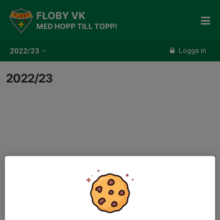
FLOBY VK
MED HOPP TILL TOPP!
Logga in
2022/23
2022/23