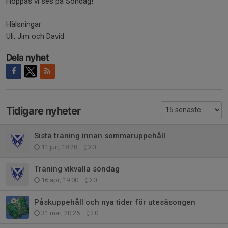
Hoppas vi ses på Söndag!
Hälsningar
Uli, Jim och David
Dela nyhet
Tidigare nyheter
Sista träning innan sommaruppehåll
11 jun, 18:28
0
Träning vikvalla söndag
16 apr, 19:00
0
Påskuppehåll och nya tider för utesäsongen
31 mar, 20:26
0