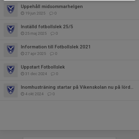
Uppehåll midsommarhelgen
19 jun 2025
0
Inställd fotbollslek 25/5
25 maj 2025
0
Information till Fotbollslek 2021
27 apr 2025
0
Uppstart Fotbollslek
31 dec 2024
0
Inomhusträning startar på Vikenskolan nu på lördag den 5 okt kl. 9
4 okt 2024
0