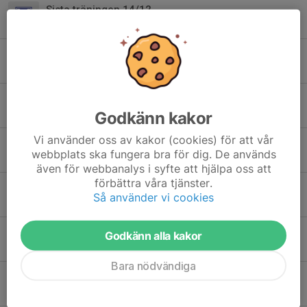
Sista träningen 14/12
10 dec 2025
0
Bingolotter
23 nov 2025
0
Inomhusträning information
Godkänn kakor
14 okt 2025
0
Vi använder oss av kakor (cookies) för att vår
Träningen Inställt
webbplats ska fungera bra för dig. De används
4 okt 2025
0
även för webbanalys i syfte att hjälpa oss att
förbättra våra tjänster.
Inställd träning
Så använder vi cookies
14 sep 2025
0
Välkommen till fotbollslek
Godkänn alla kakor
18 aug 2025
0
Bara nödvändiga
Avslutning fotbollslek
26 jun 2025
0