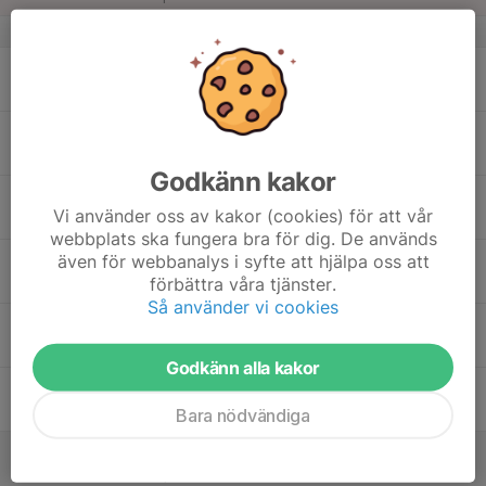
v.34
17
18:00
Träning
19:30
Mån
Vikvalla
18
16:30
Finland P15-landslag
18:30
Tis
Vikvalla A-plan
Godkänn kakor
19
11:00
Finland P15-landslag
Vi använder oss av kakor (cookies) för att vår
13:00
Ons
Vikvalla A-plan
webbplats ska fungera bra för dig. De används
18:00
Träning
även för webbanalys i syfte att hjälpa oss att
19:30
förbättra våra tjänster.
Vikvalla
Så använder vi cookies
20
Tor
Godkänn alla kakor
21
11:00
Finland P15-landslag
12:15
Fre
Vikvalla A-plan
Bara nödvändiga
22
11:00
Finland P15-landslag
12:30
Lör
Vikvalla A-plan