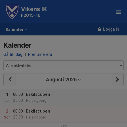
Vikens IK
F2015-16
Logga in
Kalender
Kalender
Gå till idag
|
Prenumerera
Augusti 2026
1
00:00
Eskilscupen
23:00
Lör
Helsingborg
2
00:00
Eskilscupen
23:00
Sön
Helsingborg
v.32