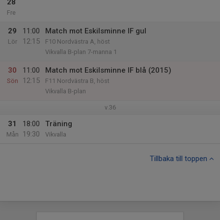
28
Fre
29
11:00
Match mot Eskilsminne IF gul
12:15
Lör
F10 Nordvästra A, höst
Vikvalla B-plan 7-manna 1
30
11:00
Match mot Eskilsminne IF blå (2015)
12:15
Sön
F11 Nordvästra B, höst
Vikvalla B-plan
v.36
31
18:00
Träning
19:30
Mån
Vikvalla
Tillbaka till toppen