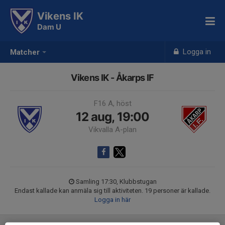
Vikens IK
Dam U
Logga in
Matcher
Vikens IK - Åkarps IF
F16 A, höst
12 aug, 19:00
Vikvalla A-plan
Samling 17:30, Klubbstugan
Endast kallade kan anmäla sig till aktiviteten. 19 personer är kallade.
Logga in här